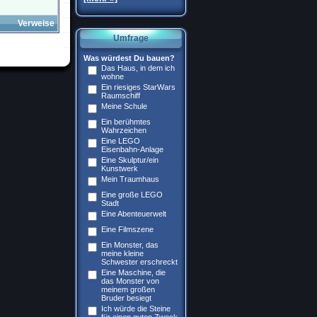
Verweise
Umfrage
Was würdest Du bauen?
Das Haus, in dem ich
wohne
Ein riesiges StarWars
Raumschiff
Meine Schule
Ein berühmtes
Wahrzeichen
Eine LEGO
Eisenbahn-Anlage
Eine Skulptur/ein
Kunstwerk
Mein Traumhaus
Eine große LEGO
Stadt
Eine Abenteuerwelt
Eine Filmszene
Ein Monster, das
meine kleine
Schwester erschreckt
Eine Maschine, die
das Monster von
meinem großen
Bruder besiegt
Ich würde die Steine