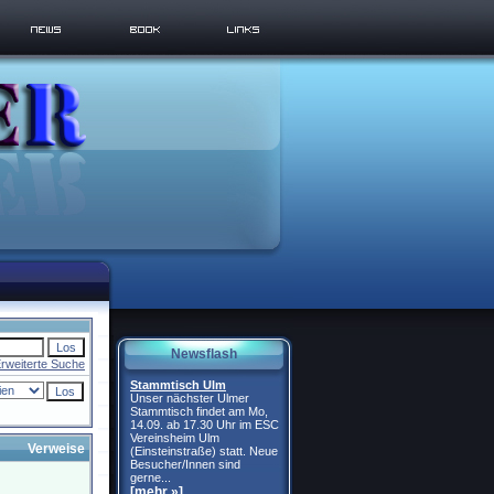
Newsflash
rweiterte Suche
Stammtisch Ulm
Unser nächster Ulmer
Stammtisch findet am Mo,
14.09. ab 17.30 Uhr im ESC
Vereinsheim Ulm
Verweise
(Einsteinstraße) statt. Neue
Besucher/Innen sind
gerne...
[mehr »]