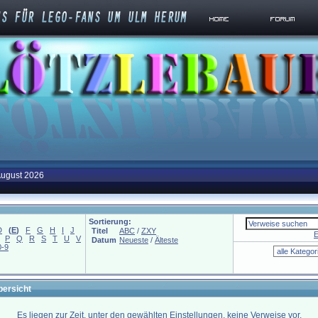
August 2026
Sortierung:
D
(
E
)
F
G
H
I
J
Titel
ABC
/
ZXY
E
P
Q
R
S
T
U
V
Datum
Neueste
/
Älteste
0-9
bersicht
Es liegen zur Zeit, unter den gewählten Einstellungen, keine Verweise vor.