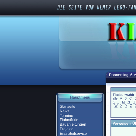
Donnerstag, 6. 
Titelauswahl:
Hauptmenü
alle
A
B
C
K
L
M
N
O
W
X
Y
Z
Startseite
News
Termine
Flohmärkte
Verweise
» Ü
Bauanleitungen
Projekte
Ersatzteilservice