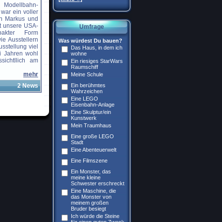
 Modellbahn-
 war ein voller
von Markus und
ut unsere USA-
Umfrage
akter Form
ie Ausstellern
Was würdest Du bauen?
sstellung viel
Das Haus, in dem ich
i Jahren wohl
wohne
sichtllich am
Ein riesiges StarWars
Raumschiff
mehr
Meine Schule
2 News
Ein berühmtes
Wahrzeichen
Eine LEGO
Eisenbahn-Anlage
Eine Skulptur/ein
Kunstwerk
Mein Traumhaus
Eine große LEGO
Stadt
Eine Abenteuerwelt
Eine Filmszene
Ein Monster, das
meine kleine
Schwester erschreckt
Eine Maschine, die
das Monster von
meinem großen
Bruder besiegt
Ich würde die Steine