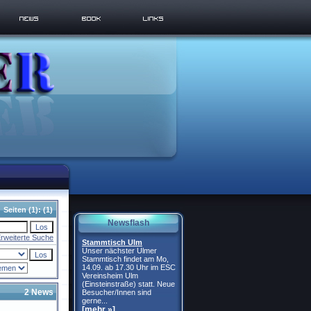
Seiten
(1):
(1)
Newsflash
rweiterte Suche
Stammtisch Ulm
Unser nächster Ulmer
Stammtisch findet am Mo,
14.09. ab 17.30 Uhr im ESC
Vereinsheim Ulm
(Einsteinstraße) statt. Neue
2 News
Besucher/Innen sind
gerne...
[mehr »]