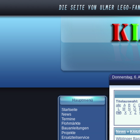
Donnerstag, 6. 
Hauptmenü
Titelauswahl:
alle
A
B
C
L
M
N
O
Startseite
(
W
)
X
Y
Z
News
Termine
Flohmärkte
Bauanleitungen
News
»
Klötz
Projekte
Ersatzteilservice
Wiblinger Bas