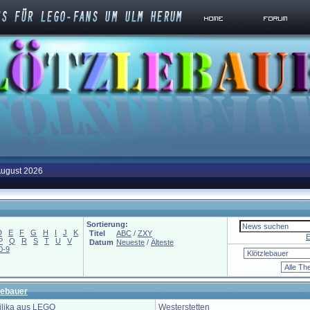
August 2026
Sortierung:
D
E
F
G
H
I
J
K
Titel
ABC
/
ZXY
E
P
Q
R
S
T
U
V
Datum
Neueste
/
Älteste
0-9
lebauer
ilika aus LEGO
Westerstetten