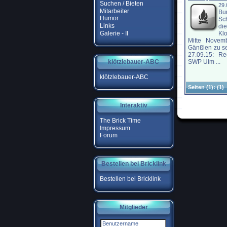
Suchen / Bieten
29
Mitarbeiter
Bu
Humor
Sc
Links
di
Galerie - II
Klo
Mitte Novem
Gänßlen zu s
27.09.15: Re
klötzlebauer-ABC
SWP Ulm ...
klötzlebauer-ABC
Seiten
(1):
(1)
Interaktiv
The Brick Time
Impressum
Forum
Bestellen bei Bricklink
Bestellen bei Bricklink
Mitglieder