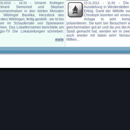
-
Unsere Kollegen
-
Die
.09.2015 - 16:33
13.11.2012 - 11:39
rkhard Siemoneit und Stephan
Ausstellung in Westerstetten
humannhaben in den letzten Monaten
Erfolg: Dank der Mithilfe 
e Wiblinger Basilika, Herzstück des
Christoph konnten wir erne
sters Wiblingen, fertig gestellt - sie ist bis
Anlage in sehr komp
ber im Schaufenster von Spielwaren
präsentieren. Sie kam bei Besuchern w
ehen. Das Lokalfernsehen berichtete am
gleichermaßen gut an und da uns die Au
gio-TV Die Lokalzeitungen schrieben:
Spaß gemacht hat, werden wir in zwe
auch wieder mit dabei sein! Vorraus
mehr
Mittwo...