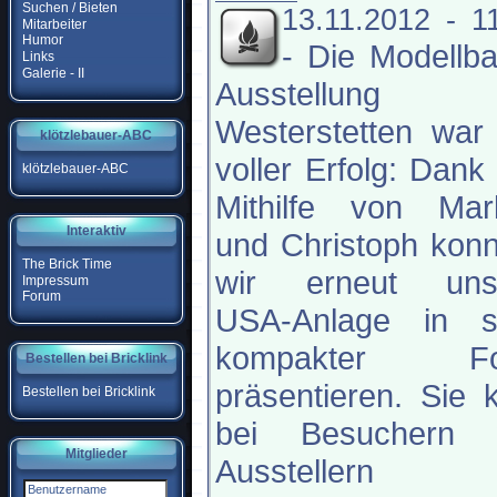
Suchen / Bieten
13.11.2012 - 1
Mitarbeiter
Humor
-
Die Modellb
Links
Galerie - II
Ausstellung
Westerstetten war
klötzlebauer-ABC
voller Erfolg: Dank
klötzlebauer-ABC
Mithilfe von Mar
Interaktiv
und Christoph kon
The Brick Time
wir erneut uns
Impressum
Forum
USA-Anlage in s
kompakter F
Bestellen bei Bricklink
präsentieren. Sie
Bestellen bei Bricklink
bei Besuchern 
Mitglieder
Ausstellern