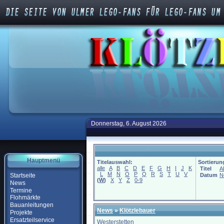
Donnerstag, 6. August 2026
Hauptmenü
Titelauswahl:
Sortierun
alle
A
B
C
D
E
F
G
H
I
J
K
Titel
A
L
M
N
O
P
Q
R
S
T
U
V
Startseite
Datum
N
(
W
)
X
Y
Z
0-9
News
Termine
Flohmärkte
Bauanleitungen
News
»
Klötzlebauer
Projekte
Ersatzteilservice
Westerstetten