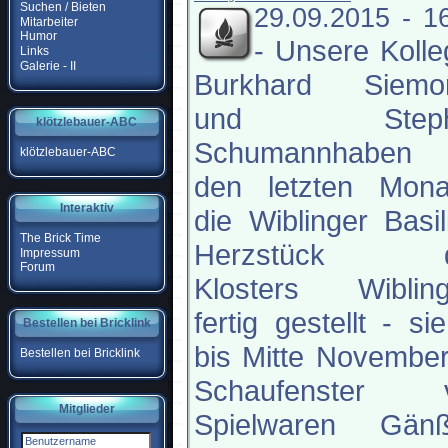
Suchen / Bieten
29.09.2015 - 1
Mitarbeiter
Humor
-
Unsere Kolle
Links
Galerie - II
Burkhard Siemon
und Steph
klötzlebauer-ABC
Schumannhaben
klötzlebauer-ABC
den letzten Mona
Interaktiv
die Wiblinger Basil
The Brick Time
Herzstück d
Impressum
Forum
Klosters Wibling
fertig gestellt - sie
Bestellen bei Bricklink
bis Mitte Novembe
Bestellen bei Bricklink
Schaufenster 
Mitglieder
Spielwaren Gänß