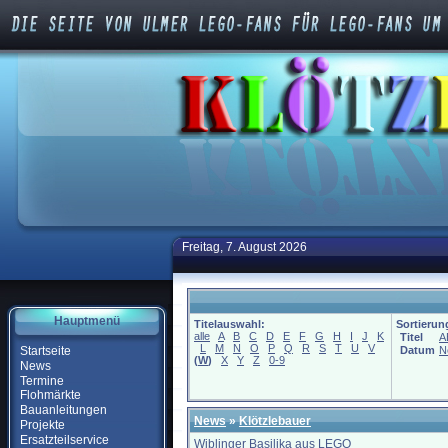
Freitag, 7. August 2026
Hauptmenü
Titelauswahl:
Sortierun
alle
A
B
C
D
E
F
G
H
I
J
K
Titel
A
L
M
N
O
P
Q
R
S
T
U
V
Startseite
Datum
N
(
W
)
X
Y
Z
0-9
News
Termine
Flohmärkte
Bauanleitungen
News
»
Klötzlebauer
Projekte
Ersatzteilservice
Wiblinger Basilika aus LEGO