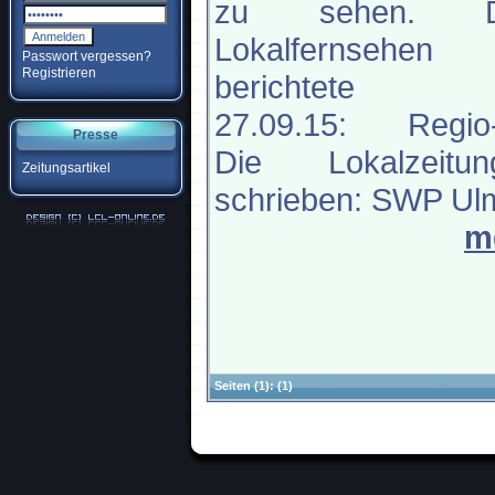
zu sehen. D
Lokalfernsehen
Passwort vergessen?
Registrieren
berichtete 
27.09.15: Regio
Presse
Die Lokalzeitun
Zeitungsartikel
schrieben: SWP Ulm
m
Seiten
(1):
(1)