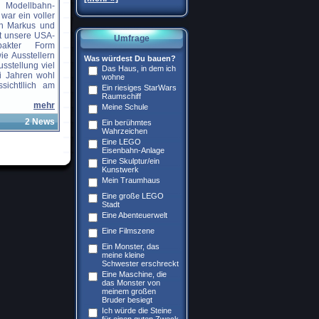
 Modellbahn-
 war ein voller
von Markus und
ut unsere USA-
Umfrage
akter Form
ie Ausstellern
Was würdest Du bauen?
sstellung viel
Das Haus, in dem ich
i Jahren wohl
wohne
sichtllich am
Ein riesiges StarWars
Raumschiff
mehr
Meine Schule
2 News
Ein berühmtes
Wahrzeichen
Eine LEGO
Eisenbahn-Anlage
Eine Skulptur/ein
Kunstwerk
Mein Traumhaus
Eine große LEGO
Stadt
Eine Abenteuerwelt
Eine Filmszene
Ein Monster, das
meine kleine
Schwester erschreckt
Eine Maschine, die
das Monster von
meinem großen
Bruder besiegt
Ich würde die Steine