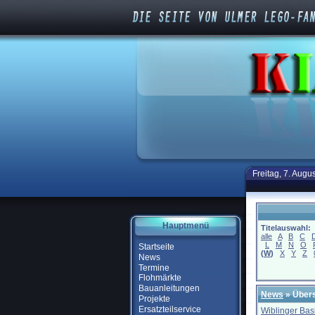
Freitag, 7. Augu
Hauptmenü
Titelauswahl:
alle
A
B
C
L
M
N
O
Startseite
(
W
)
X
Y
Z
News
Termine
Flohmärkte
Bauanleitungen
News
» Übers
Projekte
Ersatzteilservice
Wiblinger Bas