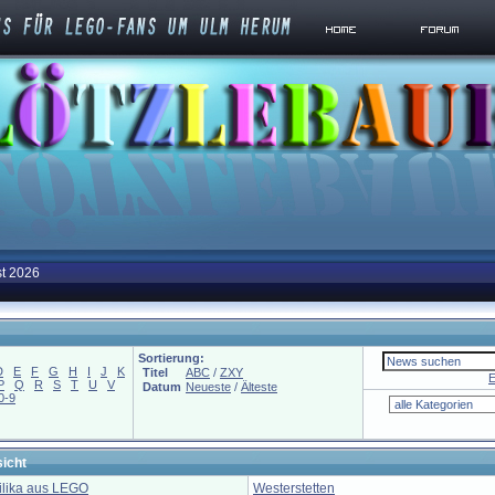
st 2026
Sortierung:
D
E
F
G
H
I
J
K
Titel
ABC
/
ZXY
E
P
Q
R
S
T
U
V
Datum
Neueste
/
Älteste
0-9
icht
ilika aus LEGO
Westerstetten