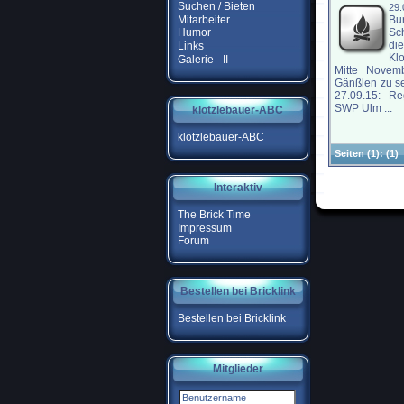
Suchen / Bieten
29
Mitarbeiter
Bu
Sc
Humor
di
Links
Klo
Galerie - II
Mitte Novem
Gänßlen zu s
27.09.15: Re
SWP Ulm ...
klötzlebauer-ABC
klötzlebauer-ABC
Seiten
(1):
(1)
Interaktiv
The Brick Time
Impressum
Forum
Bestellen bei Bricklink
Bestellen bei Bricklink
Mitglieder