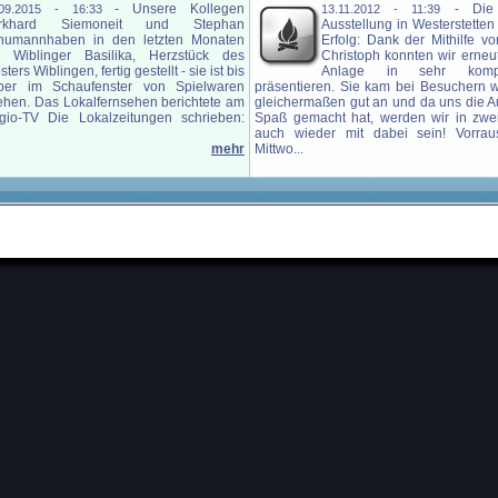
-
Unsere Kollegen
-
Die
.09.2015 - 16:33
13.11.2012 - 11:39
rkhard Siemoneit und Stephan
Ausstellung in Westerstetten
humannhaben in den letzten Monaten
Erfolg: Dank der Mithilfe 
e Wiblinger Basilika, Herzstück des
Christoph konnten wir erne
sters Wiblingen, fertig gestellt - sie ist bis
Anlage in sehr komp
ber im Schaufenster von Spielwaren
präsentieren. Sie kam bei Besuchern w
ehen. Das Lokalfernsehen berichtete am
gleichermaßen gut an und da uns die Au
gio-TV Die Lokalzeitungen schrieben:
Spaß gemacht hat, werden wir in zwe
auch wieder mit dabei sein! Vorraus
mehr
Mittwo...