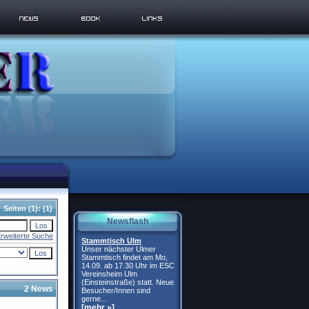
Seiten
(1):
(1)
Newsflash
rweiterte Suche
Stammtisch Ulm
Unser nächster Ulmer
Stammtisch findet am Mo,
14.09. ab 17.30 Uhr im ESC
Vereinsheim Ulm
(Einsteinstraße) statt. Neue
2 News
Besucher/Innen sind
gerne...
[mehr »]