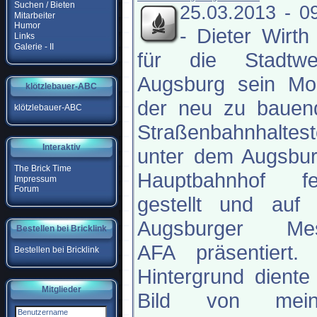
Suchen / Bieten
25.03.2013 - 0
Mitarbeiter
Humor
-
Dieter Wirth
Links
Galerie - II
für die Stadtwe
Augsburg sein Mod
klötzlebauer-ABC
der neu zu bauen
klötzlebauer-ABC
Straßenbahnhaltest
Interaktiv
unter dem Augsbur
The Brick Time
Hauptbahnhof fer
Impressum
Forum
gestellt und auf 
Augsburger Me
Bestellen bei Bricklink
AFA präsentiert. 
Bestellen bei Bricklink
Hintergrund diente
Mitglieder
Bild von mei