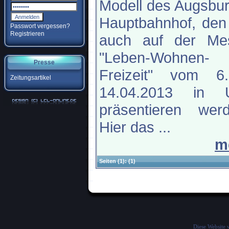
Modell des Augsbu
Hauptbahnhof, den
Passwort vergessen?
Registrieren
auch auf der Me
"Leben-Wohnen-
Presse
Freizeit" vom 6
Zeitungsartikel
14.04.2013 in 
präsentieren werd
Hier das ...
m
Seiten
(1):
(1)
Diese Website