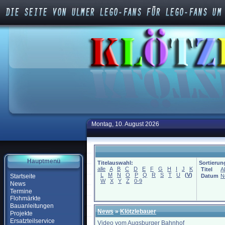
Montag, 10. August 2026
Hauptmenü
Titelauswahl:
Sortierun
alle
A
B
C
D
E
F
G
H
I
J
K
Titel
A
L
M
N
O
P
Q
R
S
T
U
(
V
)
Startseite
Datum
N
W
X
Y
Z
0-9
News
Termine
Flohmärkte
Bauanleitungen
News
»
Klötzlebauer
Projekte
Ersatzteilservice
Video vom Augsburger Bahnhof