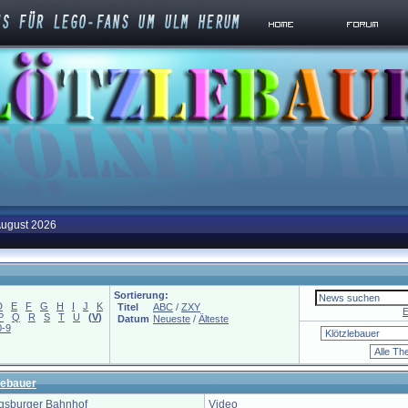
August 2026
Sortierung:
D
E
F
G
H
I
J
K
Titel
ABC
/
ZXY
E
P
Q
R
S
T
U
(
V
)
Datum
Neueste
/
Älteste
0-9
lebauer
gsburger Bahnhof
Video