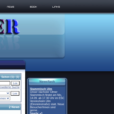
Seiten
(1):
(1)
Newsflash
rweiterte Suche
Stammtisch Ulm
Unser nächster Ulmer
Stammtisch findet am Mo,
14.09. ab 17.30 Uhr im ESC
Vereinsheim Ulm
(Einsteinstraße) statt. Neue
2 News
Besucher/Innen sind
gerne...
[mehr »]