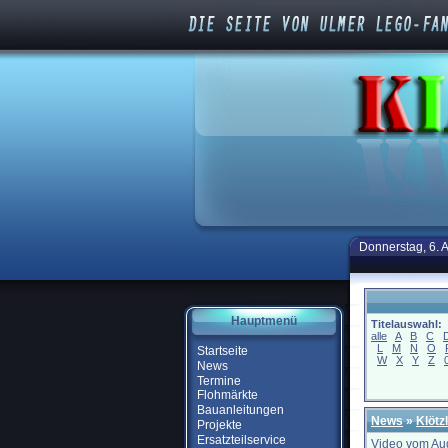
Donnerstag, 6. 
Hauptmenü
Titelauswahl:
alle
A
B
C
L
M
N
O
Startseite
W
X
Y
Z
News
Termine
Flohmärkte
Bauanleitungen
News
»
Klötz
Projekte
Ersatzteilservice
Video vom Au