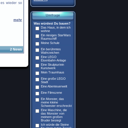
t es wieder so
Umfrage
mehr
Was würdest Du bauen?
Das Haus, in dem ich
wohne
Ein riesiges StarWars
Raumschiff
Meine Schule
2 News
Ein berühmtes
Wahrzeichen
Eine LEGO
Eisenbahn-Anlage
Eine Skulptur/ein
Kunstwerk
Mein Traumhaus
Eine große LEGO
Stadt
Eine Abenteuerwelt
Eine Filmszene
Ein Monster, das
meine kleine
Schwester erschreckt
Eine Maschine, die
das Monster von
meinem großen
Bruder besiegt
Ich würde die Steine