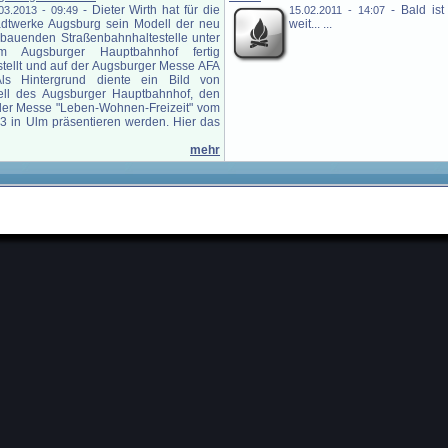
-
Dieter Wirth hat für die
-
Bald is
03.2013 - 09:49
15.02.2011 - 14:07
adtwerke Augsburg sein Modell der neu
weit... ...
 bauenden Straßenbahnhaltestelle unter
m Augsburger Hauptbahnhof fertig
stellt und auf der Augsburger Messe AFA
 Als Hintergrund diente ein Bild von
ll des Augsburger Hauptbahnhof, den
 der Messe "Leben-Wohnen-Freizeit" vom
13 in Ulm präsentieren werden. Hier das
mehr