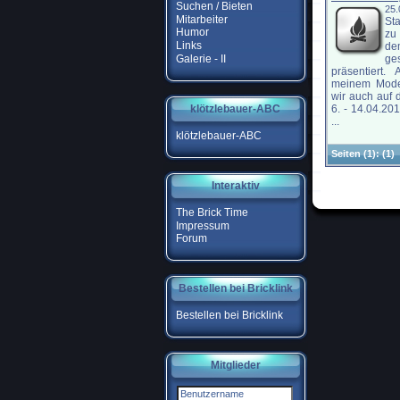
Suchen / Bieten
25.
Mitarbeiter
St
Humor
zu
Links
de
Galerie - II
ge
präsentiert.
meinem Mode
wir auch auf
klötzlebauer-ABC
6. - 14.04.20
...
klötzlebauer-ABC
Seiten
(1):
(1)
Interaktiv
The Brick Time
Impressum
Forum
Bestellen bei Bricklink
Bestellen bei Bricklink
Mitglieder