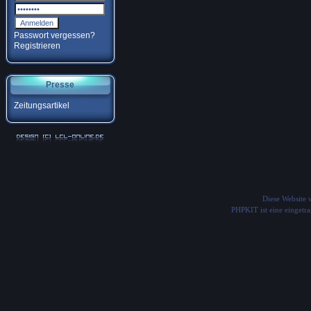
Passwort vergessen?
Registrieren
Presse
Zeitungsartikel
Diese Website
PHPKIT ist eine einget