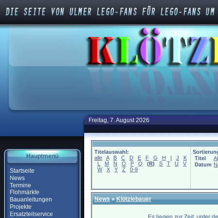
Freitag, 7. August 2026
Titelauswahl:
Sortierun
Hauptmenü
alle
A
B
C
D
E
F
G
H
I
J
K
Titel
A
L
M
N
O
P
Q
(
R
)
S
T
U
V
Datum
N
W
X
Y
Z
0-9
Startseite
News
Termine
Flohmärkte
News
»
Klötzlebauer
Bauanleitungen
Projekte
Ersatzteilservice
Es liegen zur Zeit, unter 