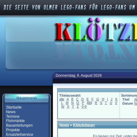
Donnerstag, 6. August 2026
Titelauswahl:
Sortierun
Hauptmenü
alle
A
B
C
D
E
F
G
H
I
J
K
Titel
A
L
M
N
O
P
(
Q
)
R
S
T
U
V
Datum
N
W
X
Y
Z
0-9
Startseite
News
Termine
Flohmärkte
News
»
Klötzlebauer
Bauanleitungen
Projekte
Ersatzteilservice
Es liegen zur Zeit, unter 