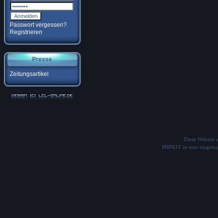
Passwort vergessen?
Registrieren
Presse
Zeitungsartikel
Diese Website
PHPKIT ist eine einget