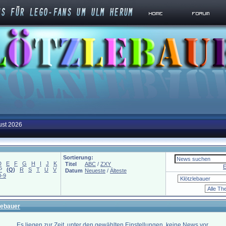
ust 2026
Sortierung:
D
E
F
G
H
I
J
K
Titel
ABC
/
ZXY
E
P
(
Q
)
R
S
T
U
V
Datum
Neueste
/
Älteste
0-9
lebauer
Es liegen zur Zeit, unter den gewählten Einstellungen, keine News vor.