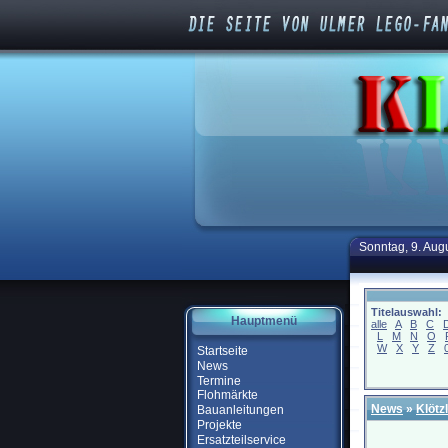
Sonntag, 9. Aug
Titelauswahl:
Hauptmenü
alle
A
B
C
L
M
N
O
W
X
Y
Z
Startseite
News
Termine
Flohmärkte
News
»
Klötz
Bauanleitungen
Projekte
Ersatzteilservice