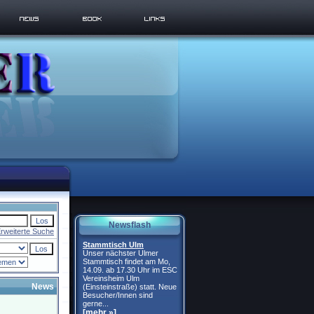
Newsflash
rweiterte Suche
Stammtisch Ulm
Unser nächster Ulmer
Stammtisch findet am Mo,
14.09. ab 17.30 Uhr im ESC
Vereinsheim Ulm
News
(Einsteinstraße) statt. Neue
Besucher/Innen sind
gerne...
[mehr »]