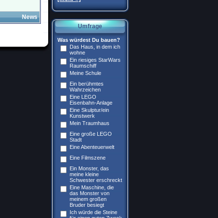
News
Umfrage
Was würdest Du bauen?
Das Haus, in dem ich
wohne
Ein riesiges StarWars
Raumschiff
Meine Schule
Ein berühmtes
Wahrzeichen
Eine LEGO
Eisenbahn-Anlage
Eine Skulptur/ein
Kunstwerk
Mein Traumhaus
Eine große LEGO
Stadt
Eine Abenteuerwelt
Eine Filmszene
Ein Monster, das
meine kleine
Schwester erschreckt
Eine Maschine, die
das Monster von
meinem großen
Bruder besiegt
Ich würde die Steine