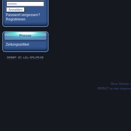
Passwort vergessen?
Registrieren
Presse
Zeitungsartikel
Diese Website
PHPKIT ist eine einget