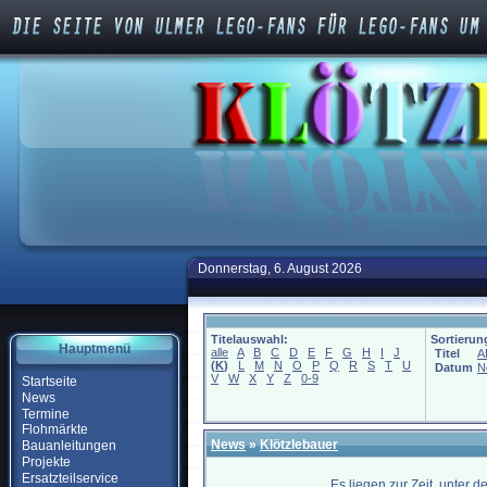
Donnerstag, 6. August 2026
Titelauswahl:
Sortierun
Hauptmenü
alle
A
B
C
D
E
F
G
H
I
J
Titel
A
(
K
)
L
M
N
O
P
Q
R
S
T
U
Datum
N
V
W
X
Y
Z
0-9
Startseite
News
Termine
Flohmärkte
News
»
Klötzlebauer
Bauanleitungen
Projekte
Ersatzteilservice
Es liegen zur Zeit, unter 