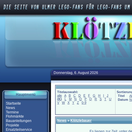
Donnerstag, 6. August 2026
Titelauswahl:
Sortierun
Hauptmenü
alle
A
B
C
D
E
F
G
H
I
J
Titel
A
(
K
)
L
M
N
O
P
Q
R
S
T
U
Datum
N
V
W
X
Y
Z
0-9
Startseite
News
Termine
Flohmärkte
News
»
Klötzlebauer
Bauanleitungen
Projekte
Ersatzteilservice
Es liegen zur Zeit, unter 