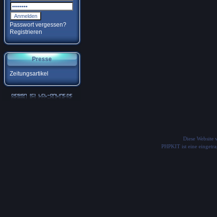
Passwort vergessen?
Registrieren
Presse
Zeitungsartikel
Diese Website
PHPKIT ist eine einget