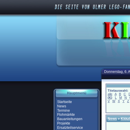
Donnerstag, 6. 
Titelauswahl:
Hauptmenü
alle
A
B
C
(
K
)
L
M
N
V
W
X
Y
Z
Startseite
News
Termine
Flohmärkte
News
»
Klötz
Bauanleitungen
Projekte
Ersatzteilservice