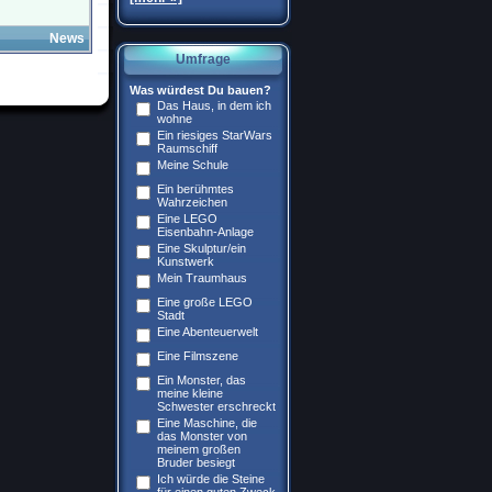
News
Umfrage
Was würdest Du bauen?
Das Haus, in dem ich
wohne
Ein riesiges StarWars
Raumschiff
Meine Schule
Ein berühmtes
Wahrzeichen
Eine LEGO
Eisenbahn-Anlage
Eine Skulptur/ein
Kunstwerk
Mein Traumhaus
Eine große LEGO
Stadt
Eine Abenteuerwelt
Eine Filmszene
Ein Monster, das
meine kleine
Schwester erschreckt
Eine Maschine, die
das Monster von
meinem großen
Bruder besiegt
Ich würde die Steine