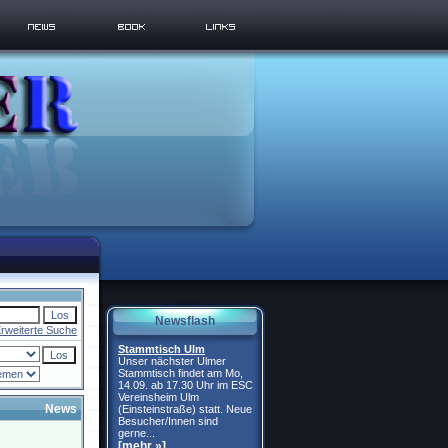
Newsflash
rweiterte Suche
Stammtisch Ulm
Unser nächster Ulmer
Stammtisch findet am Mo,
14.09. ab 17.30 Uhr im ESC
Vereinsheim Ulm
News
(Einsteinstraße) statt. Neue
Besucher/Innen sind
gerne...
[mehr »]