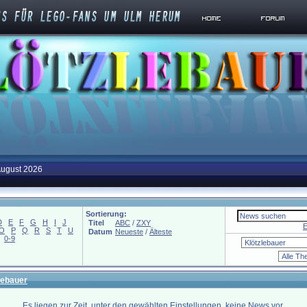
August 2026
Sortierung:
D
E
F
G
H
I
J
Titel
ABC
/
ZXY
E
O
P
Q
R
S
T
U
Datum
Neueste
/
Älteste
0-9
lebauer
Es liegen zur Zeit, unter den gewählten Einstellungen, keine News vor.