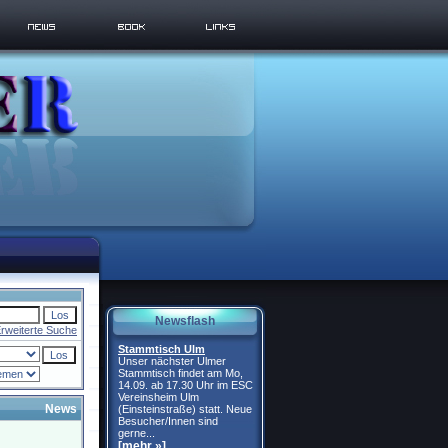
Newsflash
rweiterte Suche
Stammtisch Ulm
Unser nächster Ulmer
Stammtisch findet am Mo,
14.09. ab 17.30 Uhr im ESC
Vereinsheim Ulm
News
(Einsteinstraße) statt. Neue
Besucher/Innen sind
gerne...
[mehr »]