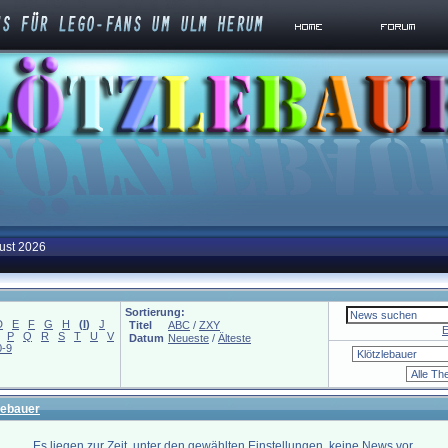
ust 2026
Sortierung:
D
E
F
G
H
(
I
)
J
Titel
ABC
/
ZXY
E
P
Q
R
S
T
U
V
Datum
Neueste
/
Älteste
0-9
lebauer
Es liegen zur Zeit, unter den gewählten Einstellungen, keine News vor.