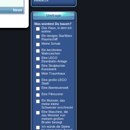
News
Umfrage
Was würdest Du bauen?
Das Haus, in dem ich
wohne
Ein riesiges StarWars
Raumschiff
Meine Schule
Ein berühmtes
Wahrzeichen
Eine LEGO
Eisenbahn-Anlage
Eine Skulptur/ein
Kunstwerk
Mein Traumhaus
Eine große LEGO
Stadt
Eine Abenteuerwelt
Eine Filmszene
Ein Monster, das
meine kleine
Schwester erschreckt
Eine Maschine, die
das Monster von
meinem großen
Bruder besiegt
Ich würde die Steine