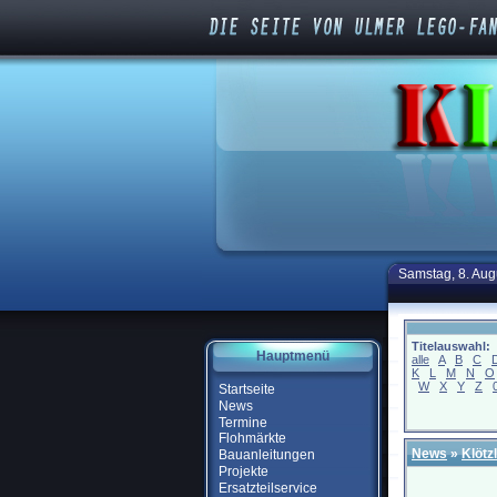
Samstag, 8. Aug
Titelauswahl:
Hauptmenü
alle
A
B
C
K
L
M
N
O
W
X
Y
Z
Startseite
News
Termine
Flohmärkte
News
»
Klötz
Bauanleitungen
Projekte
Ersatzteilservice