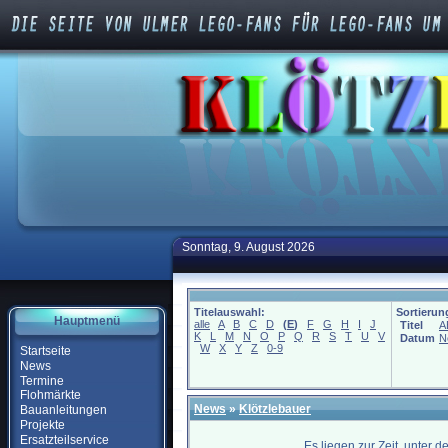
Sonntag, 9. August 2026
Titelauswahl:
Sortierun
Hauptmenü
alle
A
B
C
D
(
E
)
F
G
H
I
J
Titel
A
K
L
M
N
O
P
Q
R
S
T
U
V
Datum
N
W
X
Y
Z
0-9
Startseite
News
Termine
Flohmärkte
News
»
Klötzlebauer
Bauanleitungen
Projekte
Ersatzteilservice
Es liegen zur Zeit, unter 