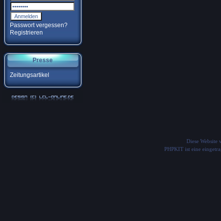
Passwort vergessen?
Registrieren
Presse
Zeitungsartikel
Diese Website
PHPKIT ist eine einget