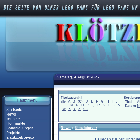
Samstag, 9. August 2026
Titelauswahl:
Sortierun
Hauptmenü
alle
A
B
(
C
)
D
E
F
G
H
I
J
Titel
A
K
L
M
N
O
P
Q
R
S
T
U
V
Datum
N
W
X
Y
Z
0-9
Startseite
News
Termine
Flohmärkte
News
»
Klötzlebauer
Bauanleitungen
Projekte
Ersatzteilservice
Es liegen zur Zeit, unter 