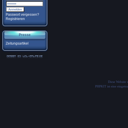
Passwort vergessen?
Registrieren
Presse
Zeitungsartikel
Diese Website
PHPKIT ist eine einget