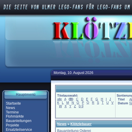
Montag, 10. August 2026
Hauptmenü
Titelauswahl:
Sortierun
alle
A
(
B
)
C
D
E
F
G
H
I
J
Titel
A
K
L
M
N
O
P
Q
R
S
T
U
V
Startseite
Datum
N
W
X
Y
Z
0-9
News
Termine
Flohmärkte
Bauanleitungen
News
»
Klötzlebauer
Projekte
Ersatzteilservice
Bauanleitung Osterei