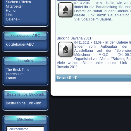
Suchen / Bieten
-
Hallo, wie ver
07.04.2015 - 10:59
Mitarbeiter
findet Ihr die Bauanleitung für un
Humor
Osterei ab sofort in der Galerie! 
Links
direkte Link dazu: Bauanleitung
Galerie - II
Viel Spaß beim Bauen!...
klötzlebauer-ABC
Bricking Bavaria 2011
-
In der Galerie f
04.11.2011 - 12:09
klötzlebauer-ABC
Bilder vom Aufbautag der
Ausstellung auf der "Spielwie
Münchner M,O,C, (04.-06.11
Organisiert vom Verein "Bricking Bav
Interaktiv
Viele weitere Bilder unter diesem Link: B
Bavaria 2011 ...
The Brick Time
Impressum
Seiten
(1):
(1)
Forum
Bestellen bei Bricklink
Bestellen bei Bricklink
Mitglieder