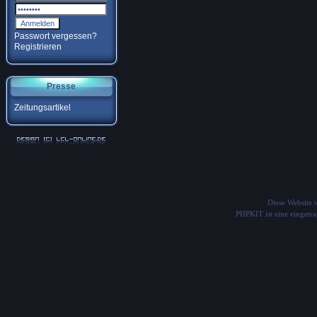
Passwort vergessen?
Registrieren
Presse
Zeitungsartikel
Diese Website
PHPKIT ist eine einget