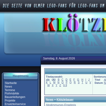
Samstag, 8. August 2026
Hauptmenü
Titelauswahl:
Sortierun
alle
(
A
)
B
C
D
E
F
G
H
I
J
Titel
A
K
L
M
N
O
P
Q
R
S
T
U
V
Startseite
Datum
N
W
X
Y
Z
0-9
News
Termine
Flohmärkte
Bauanleitungen
News
»
Klötzlebauer
Projekte
Ersatzteilservice
Abstimmungs-Ergebnis