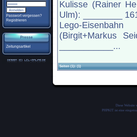
Kulisse (Rainer H
Ulm): ________ 16
Passwort vergessen?
Registrieren
Lego-Eisenbahn
(Birgit+Markus Sei
Presse
___________...
Zeitungsartikel
Seiten
(1):
(1)
Diese Website
PHPKIT ist eine einget