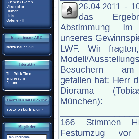
Suchen / Bieten
26.04.2011 - 1
Mitarbeiter
Humor
das Ergeb
Links
Galerie - II
Abstimmung im
unseres Gewinnspie
klötzlebauer-ABC
LWF. Wir fragten
klötzlebauer-ABC
Modell/Ausstellung
Interaktiv
Besuchern am
The Brick Time
gefallen hat: Herr 
Impressum
Forum
Diorama (Tobi
München):
Bestellen bei Bricklink
_______________
Bestellen bei Bricklink
166 Stimmen His
Mitglieder
Festumzug vor