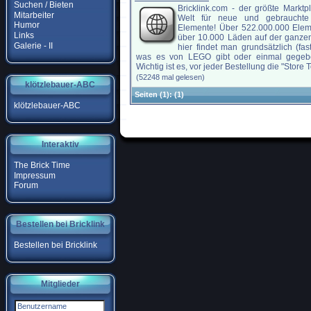
Suchen / Bieten
Bricklink.com - der größte Marktp
Mitarbeiter
Welt für neue und gebraucht
Humor
Elemente! Über 522.000.000 Elem
Links
über 10.000 Läden auf der ganzen
Galerie - II
hier findet man grundsätzlich (fast
was es von LEGO gibt oder einmal gegeb
Wichtig ist es, vor jeder Bestellung die "Store Te
(52248 mal gelesen)
klötzlebauer-ABC
Seiten
(1):
(1)
klötzlebauer-ABC
Interaktiv
The Brick Time
Impressum
Forum
Bestellen bei Bricklink
Bestellen bei Bricklink
Mitglieder