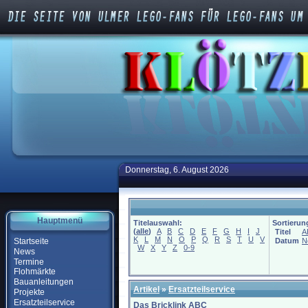
Donnerstag, 6. August 2026
Hauptmenü
Titelauswahl:
Sortierun
(
alle
)
A
B
C
D
E
F
G
H
I
J
Titel
A
K
L
M
N
O
P
Q
R
S
T
U
V
Startseite
Datum
N
W
X
Y
Z
0-9
News
Termine
Flohmärkte
Bauanleitungen
Artikel
»
Ersatzteilservice
Projekte
Ersatzteilservice
Das Bricklink ABC