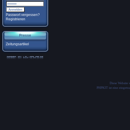
Passwort vergessen?
Registrieren
Presse
Zeitungsartikel
Diese Website
PHPKIT ist eine einget