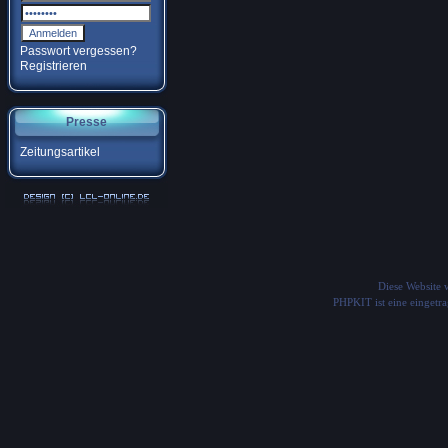
Passwort vergessen?
Registrieren
Presse
Zeitungsartikel
Diese Website
PHPKIT ist eine einget