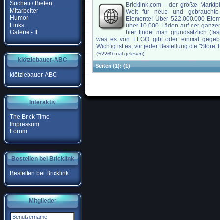
Suchen / Bieten
Bricklink.com - der größte Marktp
Mitarbeiter
Welt für neue und gebraucht
Humor
Elemente! Über 522.000.000 Elem
Links
über 10.000 Läden auf der ganzen
Galerie - II
hier findet man grundsätzlich (fast
was es von LEGO gibt oder einmal gegeb
Wichtig ist es, vor jeder Bestellung die "Store Te
(52260 mal gelesen)
klötzlebauer-ABC
Seiten
(1):
(1)
klötzlebauer-ABC
Interaktiv
The Brick Time
Impressum
Forum
Bestellen bei Bricklink
Bestellen bei Bricklink
Mitglieder