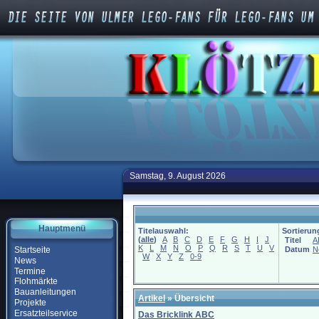
Samstag, 9. August 2026
Hauptmenü
Titelauswahl:
Sortierun
(
alle
)
A
B
C
D
E
F
G
H
I
J
Titel
A
K
L
M
N
O
P
Q
R
S
T
U
V
Startseite
Datum
N
W
X
Y
Z
0-9
News
Termine
Flohmärkte
Bauanleitungen
Artikel
»
Übersicht
Projekte
Ersatzteilservice
Das Bricklink ABC