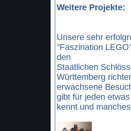
Weitere Projekte:
Unsere sehr erfolgr
"Faszination LEGO"
den
Staatlichen Schlös
Württemberg richte
erwachsene Besuche
gibt für jeden etwa
kennt und manches