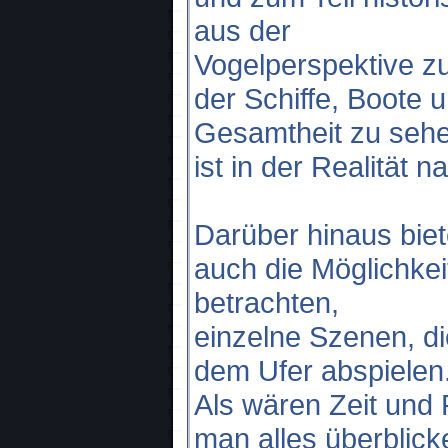
aus der
Vogelperspektive zu
der Schiffe, Boote 
Gesamtheit zu sehe
ist in der Realität 
Darüber hinaus biet
auch die Möglichkeit
betrachten,
einzelne Szenen, di
dem Ufer abspielen
Als wären Zeit und
man alles überblick