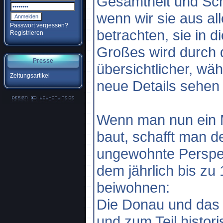
Gesamtheit und Sch
wenn wir sie aus al
Passwort vergessen?
betrachten, sie in
Registrieren
Großes wird durch 
Presse
übersichtlicher, w
Zeitungsartikel
neue Details sehen 
Wenn man nun ein 
baut, schafft man d
ungewohnte Perspek
dem jährlich bis z
beiwohnen:
Die Donau und das 
und zum Teil histo