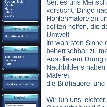
Seit es uns Mensch
Suchen / Bieten
Mitarbeiter
versucht, Dinge na
Humor
Links
Galerie - II
Höhlenmalereien und
sollten helfen, die 
klötzlebauer-ABC
Umwelt
klötzlebauer-ABC
im wahrsten Sinne 
beherrschbar zu m
Interaktiv
Aus diesem Drang de
The Brick Time
Impressum
Forum
Nachbildens haben s
Malerei,
Bestellen bei Bricklink
die Bildhauerei und
Bestellen bei Bricklink
Wir tun uns leichter
Mitglieder