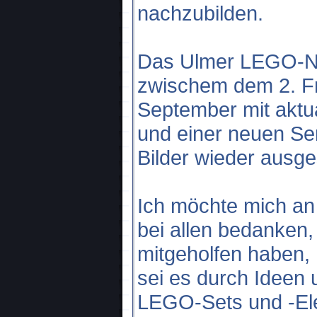
nachzubilden.
Das Ulmer LEGO-Na
zwischem dem 2. Fre
September mit aktu
und einer neuen Ser
Bilder wieder ausges
Ich möchte mich an 
bei allen bedanken,
mitgeholfen haben,
sei es durch Ideen
LEGO-Sets und -Ele