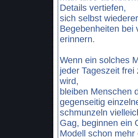
Details vertiefen,
sich selbst wiedere
Begebenheiten bei
erinnern.
Wenn ein solches Mo
jeder Tageszeit frei
wird,
bleiben Menschen d
gegenseitig einzeln
schmunzeln vielleic
Gag, beginnen ein 
Modell schon mehr e