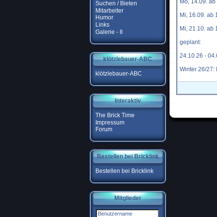
Mo, 14.09. a
Suchen / Bieten
Mitarbeiter
Mi, 16.09. ab
Humor
Links
Mi, 21.10. ab
Galerie - II
geplant:
24.10.26 - 04
klötzlebauer-ABC
Winter 26/27:
klötzlebauer-ABC
Interaktiv
The Brick Time
Impressum
Forum
Bestellen bei Bricklink
Bestellen bei Bricklink
Mitglieder