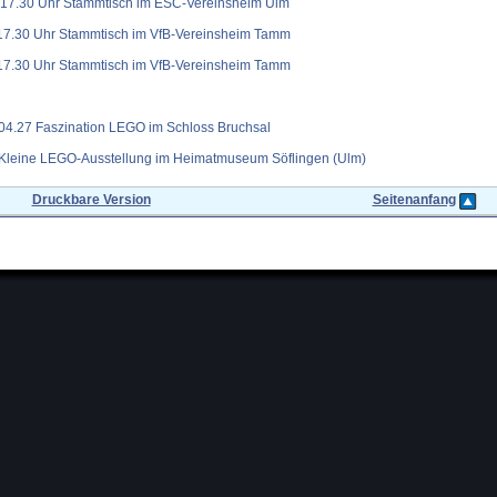
b 17.30 Uhr Stammtisch im ESC-Vereinsheim Ulm
 17.30 Uhr Stammtisch im VfB-Vereinsheim Tamm
 17.30 Uhr Stammtisch im VfB-Vereinsheim Tamm
.04.27 Faszination LEGO im Schloss Bruchsal
 Kleine LEGO-Ausstellung im Heimatmuseum Söflingen (Ulm)
Druckbare Version
Seitenanfang