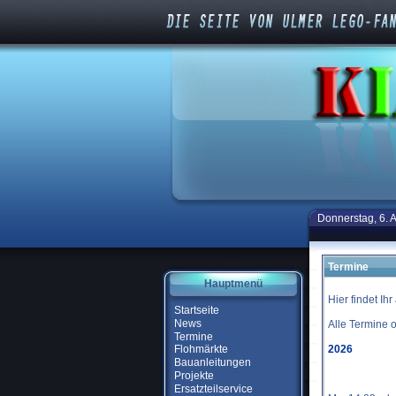
Donnerstag, 6. 
Termine
Hauptmenü
Hier findet Ih
Startseite
News
Alle Termine 
Termine
2026
Flohmärkte
Bauanleitungen
Projekte
Ersatzteilservice