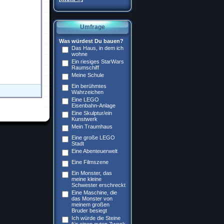
Umfrage
Was würdest Du bauen?
Das Haus, in dem ich
wohne
Ein riesiges StarWars
Raumschiff
Meine Schule
Ein berühmtes
Wahrzeichen
Eine LEGO
Eisenbahn-Anlage
Eine Skulptur/ein
Kunstwerk
Mein Traumhaus
Eine große LEGO
Stadt
Eine Abenteuerwelt
Eine Filmszene
Ein Monster, das
meine kleine
Schwester erschreckt
Eine Maschine, die
das Monster von
meinem großen
Bruder besiegt
Ich würde die Steine