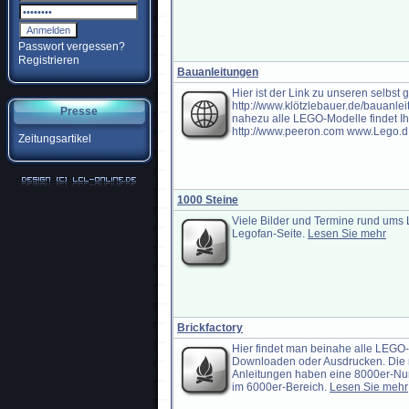
Passwort vergessen?
Registrieren
Bauanleitungen
Hier ist der Link zu unseren selbst
http://www.klötzlebauer.de/bauanlei
Presse
nahezu alle LEGO-Modelle findet Ih
http://www.peeron.com www.Lego.d.
Zeitungsartikel
1000 Steine
Viele Bilder und Termine rund ums 
Legofan-Seite.
Lesen Sie mehr
Brickfactory
Hier findet man beinahe alle LEG
Downloaden oder Ausdrucken. Die m
Anleitungen haben eine 8000er-Num
im 6000er-Bereich.
Lesen Sie mehr