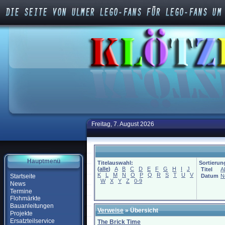
Freitag, 7. August 2026
Hauptmenü
Titelauswahl:
Sortierun
(
alle
)
A
B
C
D
E
F
G
H
I
J
Titel
A
K
L
M
N
O
P
Q
R
S
T
U
V
Startseite
Datum
N
W
X
Y
Z
0-9
News
Termine
Flohmärkte
Bauanleitungen
Verweise
» Übersicht
Projekte
Ersatzteilservice
The Brick Time