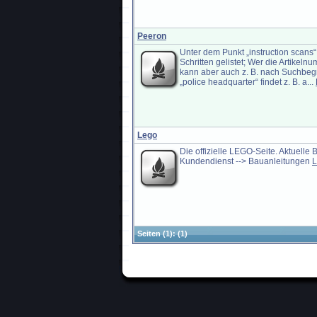
Peeron
Unter dem Punkt „instruction scans
Schritten gelistet; Wer die Artikel
kann aber auch z. B. nach Suchbegri
„police headquarter“ findet z. B. a...
Lego
Die offizielle LEGO-Seite. Aktuelle 
Kundendienst --> Bauanleitungen
L
Seiten
(1):
(1)