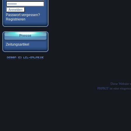
Passwort vergessen?
Registrieren
Presse
Zeitungsartikel
Diese Website
PHPKIT ist eine einget