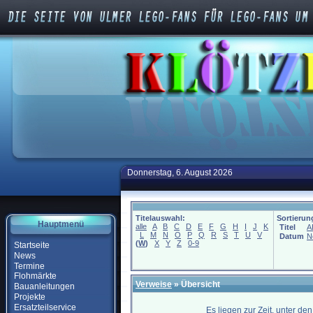
Donnerstag, 6. August 2026
Titelauswahl:
Sortierun
Hauptmenü
alle
A
B
C
D
E
F
G
H
I
J
K
Titel
A
L
M
N
O
P
Q
R
S
T
U
V
Datum
N
(
W
)
X
Y
Z
0-9
Startseite
News
Termine
Flohmärkte
Verweise
» Übersicht
Bauanleitungen
Projekte
Ersatzteilservice
Es liegen zur Zeit, unter de