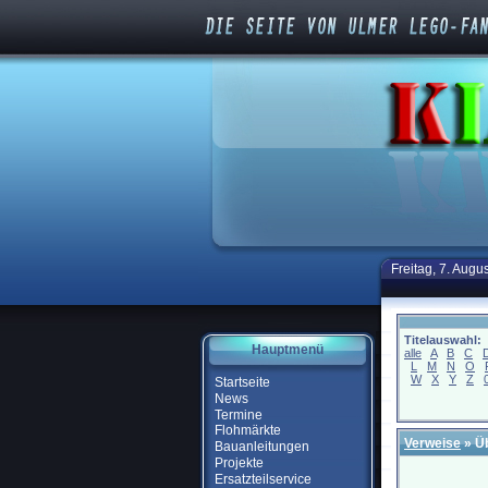
Freitag, 7. Augu
Titelauswahl:
Hauptmenü
alle
A
B
C
L
M
N
O
W
X
Y
Z
Startseite
News
Termine
Flohmärkte
Verweise
» Ü
Bauanleitungen
Projekte
Ersatzteilservice