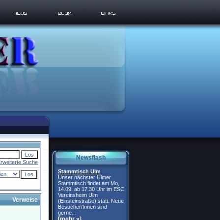
Newsflash
rweiterte Suche
Stammtisch Ulm
Unser nächster Ulmer
Stammtisch findet am Mo,
14.09. ab 17.30 Uhr im ESC
Vereinsheim Ulm
Verweise
(Einsteinstraße) statt. Neue
Besucher/Innen sind
gerne...
[mehr »]