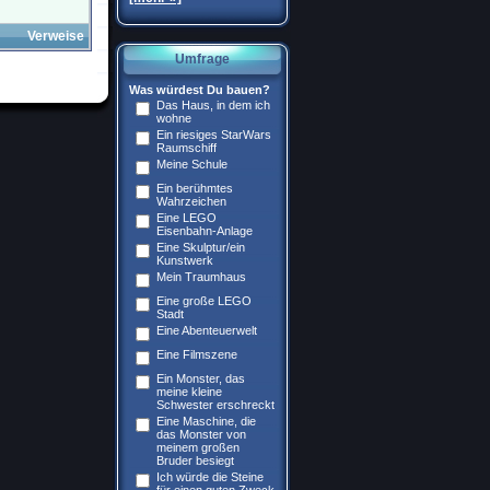
Verweise
Umfrage
Was würdest Du bauen?
Das Haus, in dem ich
wohne
Ein riesiges StarWars
Raumschiff
Meine Schule
Ein berühmtes
Wahrzeichen
Eine LEGO
Eisenbahn-Anlage
Eine Skulptur/ein
Kunstwerk
Mein Traumhaus
Eine große LEGO
Stadt
Eine Abenteuerwelt
Eine Filmszene
Ein Monster, das
meine kleine
Schwester erschreckt
Eine Maschine, die
das Monster von
meinem großen
Bruder besiegt
Ich würde die Steine