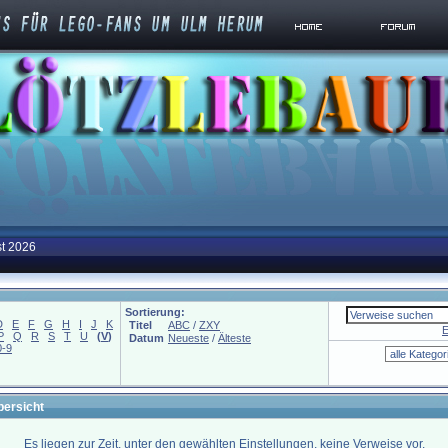
st 2026
Sortierung:
D
E
F
G
H
I
J
K
Titel
ABC
/
ZXY
E
P
Q
R
S
T
U
(
V
)
Datum
Neueste
/
Älteste
0-9
bersicht
Es liegen zur Zeit, unter den gewählten Einstellungen, keine Verweise vor.