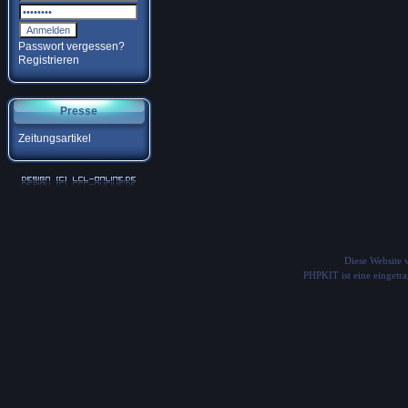
Passwort vergessen?
Registrieren
Presse
Zeitungsartikel
Diese Website
PHPKIT ist eine einget