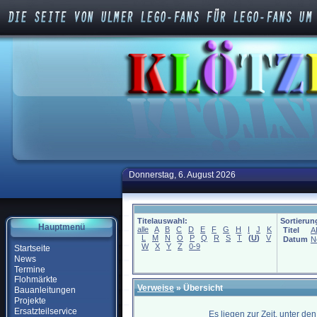
Donnerstag, 6. August 2026
Titelauswahl:
Sortierun
Hauptmenü
alle
A
B
C
D
E
F
G
H
I
J
K
Titel
A
L
M
N
O
P
Q
R
S
T
(
U
)
V
Datum
N
W
X
Y
Z
0-9
Startseite
News
Termine
Flohmärkte
Verweise
» Übersicht
Bauanleitungen
Projekte
Ersatzteilservice
Es liegen zur Zeit, unter de