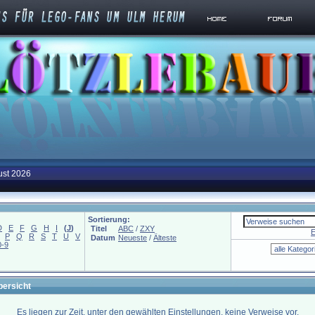
ust 2026
Sortierung:
D
E
F
G
H
I
(
J
)
Titel
ABC
/
ZXY
E
P
Q
R
S
T
U
V
Datum
Neueste
/
Älteste
0-9
bersicht
Es liegen zur Zeit, unter den gewählten Einstellungen, keine Verweise vor.