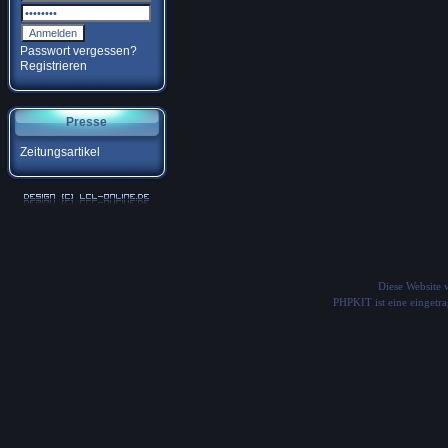
Passwort vergessen?
Registrieren
Presse
Zeitungsartikel
Diese Website
PHPKIT ist eine einget