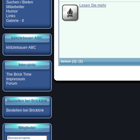
Suchen / Bieten
Lesen Sie mehr
Mitarbeiter
Humor
Links
Galerie - II
klötzlebauer-ABC
klötzlebauer-ABC
Seiten
(1):
(1)
Interaktiv
The Brick Time
Impressum
Forum
Bestellen bei Bricklink
Bestellen bei Bricklink
Mitglieder