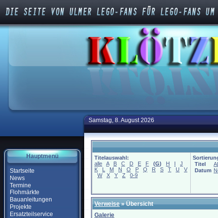
Samstag, 8. August 2026
Hauptmenü
Titelauswahl:
Sortierun
alle
A
B
C
D
E
F
(
G
)
H
I
J
Titel
A
K
L
M
N
O
P
Q
R
S
T
U
V
Startseite
Datum
N
W
X
Y
Z
0-9
News
Termine
Flohmärkte
Bauanleitungen
Verweise
» Übersicht
Projekte
Ersatzteilservice
Galerie