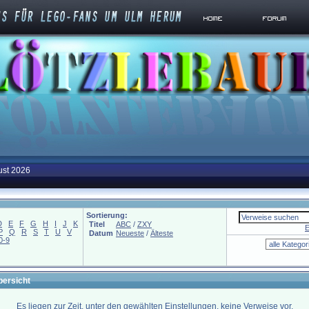
ust 2026
Sortierung:
D
E
F
G
H
I
J
K
Titel
ABC
/
ZXY
E
P
Q
R
S
T
U
V
Datum
Neueste
/
Älteste
0-9
bersicht
Es liegen zur Zeit, unter den gewählten Einstellungen, keine Verweise vor.