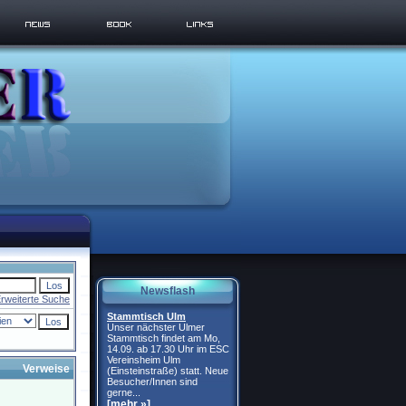
Newsflash
rweiterte Suche
Stammtisch Ulm
Unser nächster Ulmer
Stammtisch findet am Mo,
14.09. ab 17.30 Uhr im ESC
Vereinsheim Ulm
Verweise
(Einsteinstraße) statt. Neue
Besucher/Innen sind
gerne...
[mehr »]