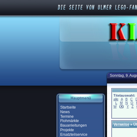
Sonntag, 9. Aug
Titelauswahl:
Hauptmenü
alle
A
B
C
L
M
N
O
W
(
X
)
Y
Z
Startseite
News
Termine
Flohmärkte
Verweise
» Ü
Bauanleitungen
Projekte
Ersatzteilservice