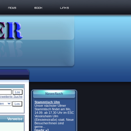
Newsflash
rweiterte Suche
Stammtisch Ulm
Unser nächster Ulmer
Stammtisch findet am Mo,
14.09. ab 17.30 Uhr im ESC
Vereinsheim Ulm
Verweise
(Einsteinstraße) statt. Neue
Besucher/Innen sind
gerne...
[mehr »]