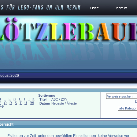
August 2026
Sortierung:
D
E
F
G
H
I
J
K
Titel
ABC
/
ZXY
E
P
Q
R
S
T
U
(
V
)
Datum
Neueste
/
Älteste
0-9
bersicht
Es liegen zur Zeit, unter den gewählten Einstellungen, keine Verweise vor.