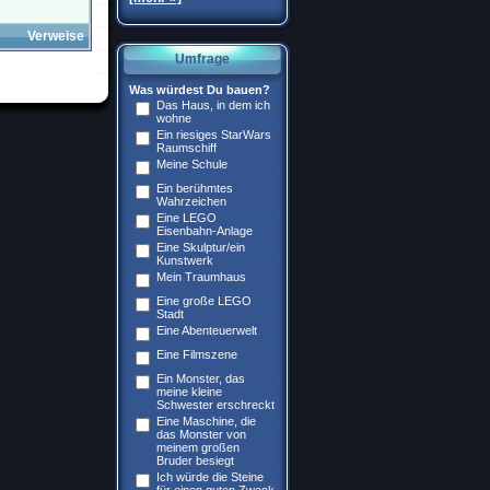
Verweise
Umfrage
Was würdest Du bauen?
Das Haus, in dem ich
wohne
Ein riesiges StarWars
Raumschiff
Meine Schule
Ein berühmtes
Wahrzeichen
Eine LEGO
Eisenbahn-Anlage
Eine Skulptur/ein
Kunstwerk
Mein Traumhaus
Eine große LEGO
Stadt
Eine Abenteuerwelt
Eine Filmszene
Ein Monster, das
meine kleine
Schwester erschreckt
Eine Maschine, die
das Monster von
meinem großen
Bruder besiegt
Ich würde die Steine