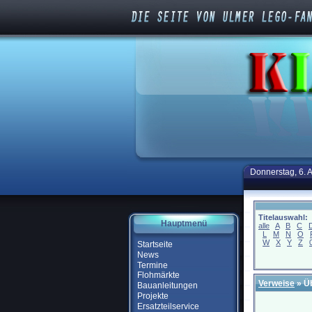
Donnerstag, 6. 
Titelauswahl:
Hauptmenü
alle
A
B
C
L
M
N
O
W
X
Y
Z
Startseite
News
Termine
Flohmärkte
Verweise
» Ü
Bauanleitungen
Projekte
Ersatzteilservice