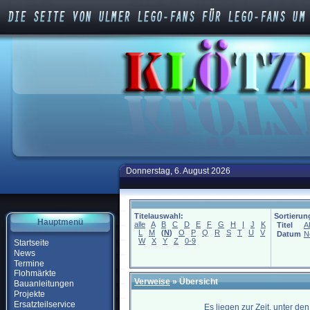
Donnerstag, 6. August 2026
Titelauswahl:
Sortierun
Hauptmenü
alle
A
B
C
D
E
F
G
H
I
J
K
Titel
A
L
M
(
N
)
O
P
Q
R
S
T
U
V
Datum
N
W
X
Y
Z
0-9
Startseite
News
Termine
Flohmärkte
Verweise
» Übersicht
Bauanleitungen
Projekte
Ersatzteilservice
Es liegen zur Zeit, unter de