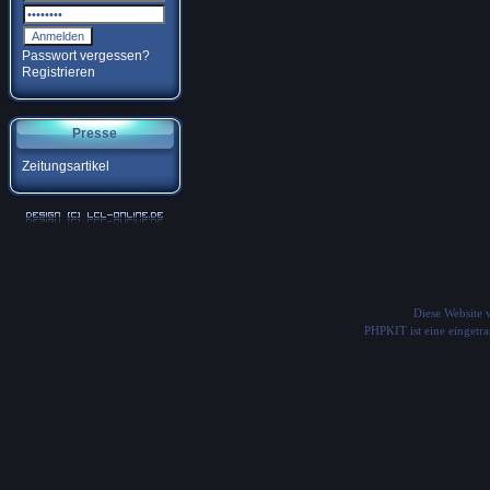
Passwort vergessen?
Registrieren
Presse
Zeitungsartikel
Diese Website
PHPKIT ist eine einget