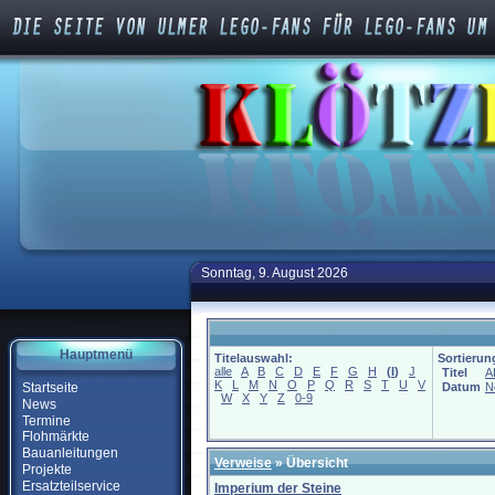
Sonntag, 9. August 2026
Hauptmenü
Titelauswahl:
Sortierun
alle
A
B
C
D
E
F
G
H
(
I
)
J
Titel
A
K
L
M
N
O
P
Q
R
S
T
U
V
Startseite
Datum
N
W
X
Y
Z
0-9
News
Termine
Flohmärkte
Bauanleitungen
Verweise
» Übersicht
Projekte
Ersatzteilservice
Imperium der Steine