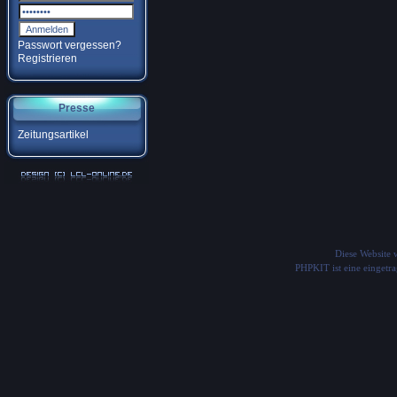
Passwort vergessen?
Registrieren
Presse
Zeitungsartikel
Diese Website
PHPKIT ist eine einget