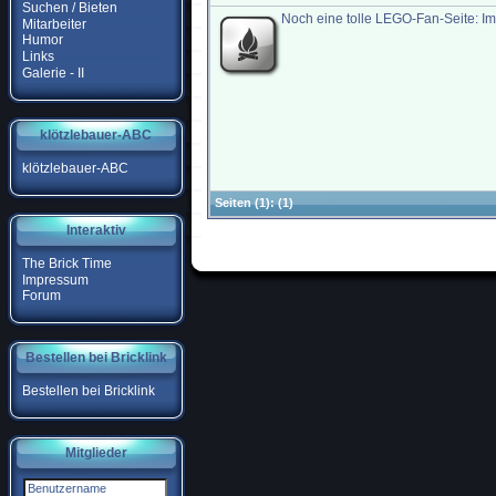
Suchen / Bieten
Noch eine tolle LEGO-Fan-Seite: I
Mitarbeiter
Humor
Links
Galerie - II
klötzlebauer-ABC
klötzlebauer-ABC
Seiten
(1):
(1)
Interaktiv
The Brick Time
Impressum
Forum
Bestellen bei Bricklink
Bestellen bei Bricklink
Mitglieder