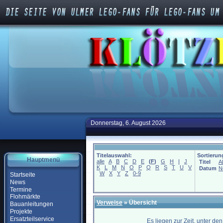
Donnerstag, 6. August 2026
Titelauswahl:
Sortierun
Hauptmenü
alle
A
B
C
D
E
(
F
)
G
H
I
J
Titel
A
K
L
M
N
O
P
Q
R
S
T
U
V
Datum
N
W
X
Y
Z
0-9
Startseite
News
Termine
Flohmärkte
Verweise
» Übersicht
Bauanleitungen
Projekte
Ersatzteilservice
Es liegen zur Zeit, unter de