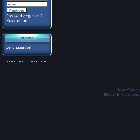
Passwort vergessen?
Registrieren
Presse
Zeitungsartikel
Diese Website
PHPKIT ist eine einget