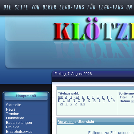
Freitag, 7. August 2026
Titelauswahl:
Sortierun
Hauptmenü
alle
A
B
(
C
)
D
E
F
G
H
I
J
Titel
A
K
L
M
N
O
P
Q
R
S
T
U
V
Datum
N
W
X
Y
Z
0-9
Startseite
News
Termine
Flohmärkte
Verweise
» Übersicht
Bauanleitungen
Projekte
Ersatzteilservice
Es liegen zur Zeit, unter de