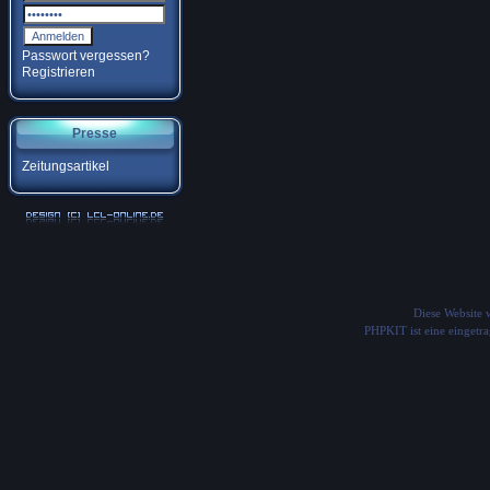
Passwort vergessen?
Registrieren
Presse
Zeitungsartikel
Diese Website
PHPKIT ist eine einget