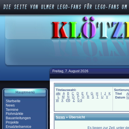
Freitag, 7. August 2026
Titelauswahl:
Sortierun
Hauptmenü
alle
A
B
C
D
E
F
G
H
I
J
K
Titel
A
L
M
N
O
P
Q
R
S
T
U
V
Datum
N
W
X
(
Y
)
Z
0-9
Startseite
News
Termine
Flohmärkte
News
» Übersicht
Bauanleitungen
Projekte
Ersatzteilservice
Es liegen zur Zeit, unter 