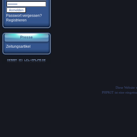
Passwort vergessen?
Registrieren
Presse
Zeitungsartikel
Diese Website
PHPKIT ist eine einget