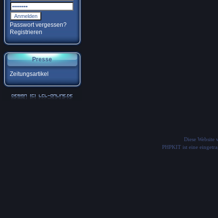
Passwort vergessen?
Registrieren
Presse
Zeitungsartikel
Diese Website
PHPKIT ist eine einget