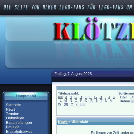
Freitag, 7. August 2026
Titelauswahl:
Sortierun
Hauptmenü
alle
A
B
C
D
E
F
G
H
I
J
K
Titel
A
L
M
N
O
P
Q
R
S
T
U
V
Datum
N
W
(
X
)
Y
Z
0-9
Startseite
News
Termine
Flohmärkte
News
» Übersicht
Bauanleitungen
Projekte
Ersatzteilservice
Es liegen zur Zeit, unter 