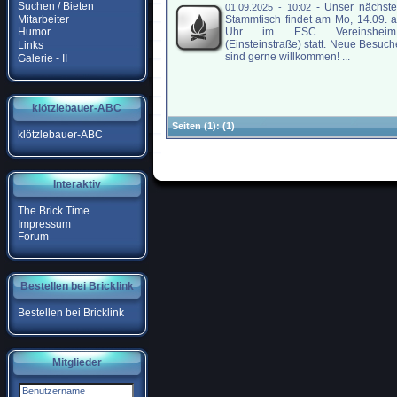
Suchen / Bieten
-
Unser nächste
01.09.2025 - 10:02
Mitarbeiter
Stammtisch findet am Mo, 14.09. 
Uhr im ESC Vereinshei
Humor
(Einsteinstraße) statt. Neue Besuch
Links
sind gerne willkommen! ...
Galerie - II
klötzlebauer-ABC
Seiten
(1):
(1)
klötzlebauer-ABC
Interaktiv
The Brick Time
Impressum
Forum
Bestellen bei Bricklink
Bestellen bei Bricklink
Mitglieder