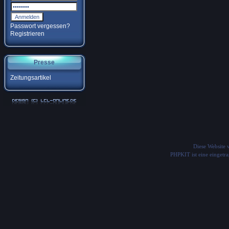
Passwort vergessen?
Registrieren
Presse
Zeitungsartikel
Diese Website
PHPKIT ist eine einget