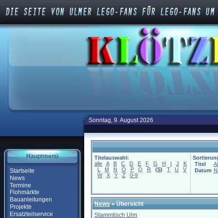
Sonntag, 9. August 2026
Hauptmenü
Titelauswahl:
Sortierun
alle
A
B
C
D
E
F
G
H
I
J
K
Titel
A
L
M
N
O
P
Q
R
(
S
)
T
U
V
Startseite
Datum
N
W
X
Y
Z
0-9
News
Termine
Flohmärkte
Bauanleitungen
News
» Übersicht
Projekte
Ersatzteilservice
Stammtisch Ulm