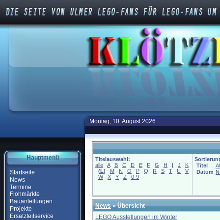
Montag, 10. August 2026
Hauptmenü
Titelauswahl:
Sortierun
alle
A
B
C
D
E
F
G
H
I
J
K
Titel
A
(
L
)
M
N
O
P
Q
R
S
T
U
V
Startseite
Datum
N
W
X
Y
Z
0-9
News
Termine
Flohmärkte
Bauanleitungen
News
» Übersicht
Projekte
Ersatzteilservice
LEGO Ausstellungen im Winter