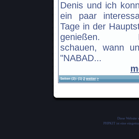
Denis und ich kon
ein paar interess
Tage in der Haupts
genießen. M
schauen, wann un
"NABAD...
m
Seiten
(2):
(1)
2
weiter
>
Diese Website
PHPKIT ist eine einget