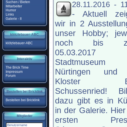
Suchen / Bieten
28.11.2016 - 1
Mitarbeiter
Humor
-
Aktuell ze
Links
Galerie - II
wir in 2 Ausstellu
unser Hobby; jewe
klötzlebauer-ABC
noch bis z
klötzlebauer-ABC
05.03.2017 
Interaktiv
Stadtmuseum
The Brick Time
Nürtingen und
Impressum
Forum
Kloster B
Schussenried! Bil
Bestellen bei Bricklink
dazu gibt es in K
Bestellen bei Bricklink
in der Galerie. Hier
Mitglieder
ersten Pres