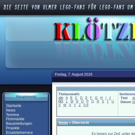
Freitag, 7. August 2026
Titelauswahl:
Sortierun
Hauptmenü
alle
A
B
C
D
E
F
G
H
I
J
Titel
A
(
K
)
L
M
N
O
P
Q
R
S
T
U
Datum
N
V
W
X
Y
Z
0-9
Startseite
News
Termine
Flohmärkte
News
» Übersicht
Bauanleitungen
Projekte
Ersatzteilservice
Es liegen zur Zeit, unter 