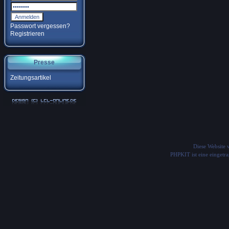
Passwort vergessen?
Registrieren
Presse
Zeitungsartikel
Diese Website
PHPKIT ist eine einget