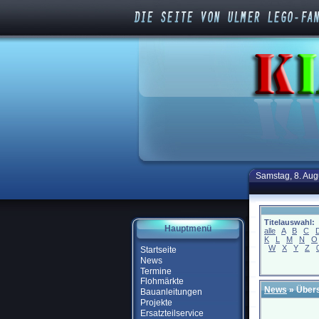
Samstag, 8. Aug
Titelauswahl:
Hauptmenü
alle
A
B
C
K
L
M
N
O
W
X
Y
Z
Startseite
News
Termine
Flohmärkte
News
» Übers
Bauanleitungen
Projekte
Ersatzteilservice