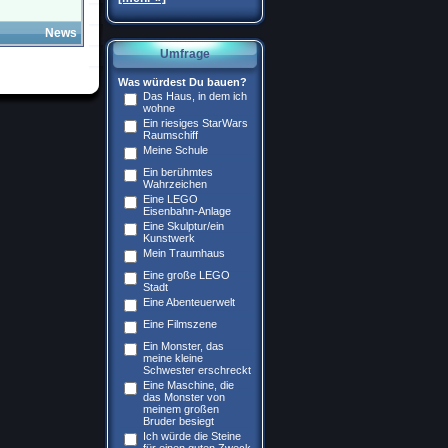
News
Umfrage
Was würdest Du bauen?
Das Haus, in dem ich
wohne
Ein riesiges StarWars
Raumschiff
Meine Schule
Ein berühmtes
Wahrzeichen
Eine LEGO
Eisenbahn-Anlage
Eine Skulptur/ein
Kunstwerk
Mein Traumhaus
Eine große LEGO
Stadt
Eine Abenteuerwelt
Eine Filmszene
Ein Monster, das
meine kleine
Schwester erschreckt
Eine Maschine, die
das Monster von
meinem großen
Bruder besiegt
Ich würde die Steine