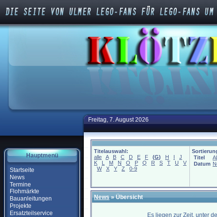
Freitag, 7. August 2026
Titelauswahl:
Sortierun
Hauptmenü
alle
A
B
C
D
E
F
(
G
)
H
I
J
Titel
A
K
L
M
N
O
P
Q
R
S
T
U
V
Datum
N
W
X
Y
Z
0-9
Startseite
News
Termine
Flohmärkte
News
» Übersicht
Bauanleitungen
Projekte
Ersatzteilservice
Es liegen zur Zeit, unter 