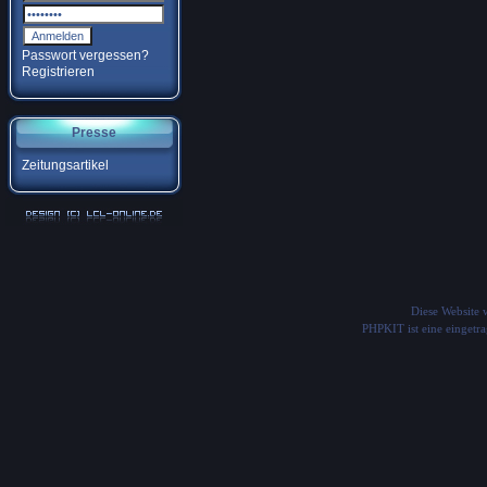
Passwort vergessen?
Registrieren
Presse
Zeitungsartikel
Diese Website
PHPKIT ist eine einget