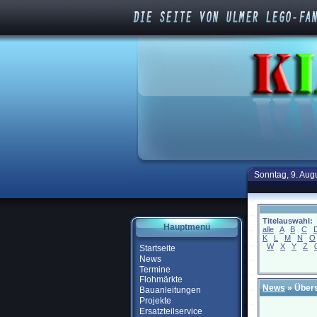
Sonntag, 9. Aug
Titelauswahl:
Hauptmenü
alle
A
B
C
K
L
M
N
O
W
X
Y
Z
Startseite
News
Termine
Flohmärkte
News
» Übers
Bauanleitungen
Projekte
Ersatzteilservice