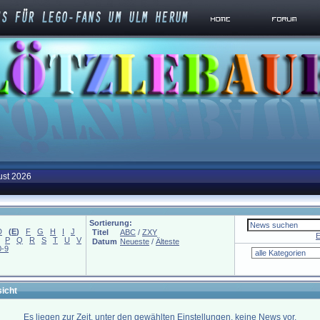
ust 2026
Sortierung:
D
(
E
)
F
G
H
I
J
Titel
ABC
/
ZXY
E
P
Q
R
S
T
U
V
Datum
Neueste
/
Älteste
0-9
icht
Es liegen zur Zeit, unter den gewählten Einstellungen, keine News vor.