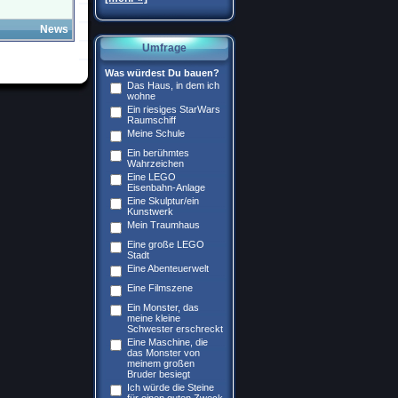
News
Umfrage
Was würdest Du bauen?
Das Haus, in dem ich
wohne
Ein riesiges StarWars
Raumschiff
Meine Schule
Ein berühmtes
Wahrzeichen
Eine LEGO
Eisenbahn-Anlage
Eine Skulptur/ein
Kunstwerk
Mein Traumhaus
Eine große LEGO
Stadt
Eine Abenteuerwelt
Eine Filmszene
Ein Monster, das
meine kleine
Schwester erschreckt
Eine Maschine, die
das Monster von
meinem großen
Bruder besiegt
Ich würde die Steine