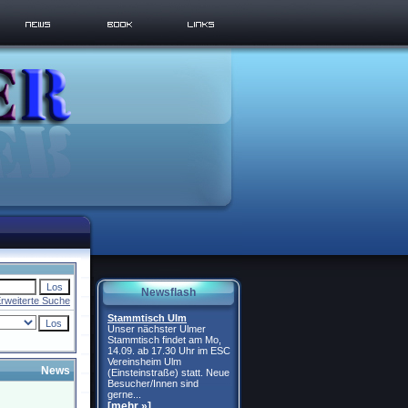
Newsflash
rweiterte Suche
Stammtisch Ulm
Unser nächster Ulmer
Stammtisch findet am Mo,
14.09. ab 17.30 Uhr im ESC
Vereinsheim Ulm
News
(Einsteinstraße) statt. Neue
Besucher/Innen sind
gerne...
[mehr »]