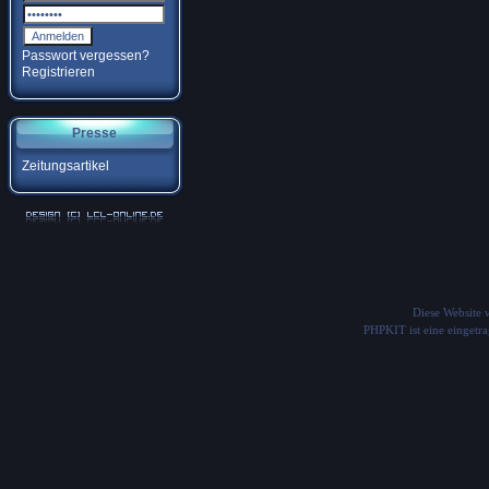
Passwort vergessen?
Registrieren
Presse
Zeitungsartikel
Diese Website
PHPKIT ist eine einget