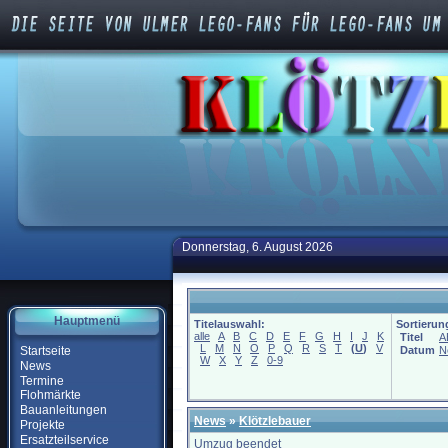
Donnerstag, 6. August 2026
Hauptmenü
Titelauswahl:
Sortierun
alle
A
B
C
D
E
F
G
H
I
J
K
Titel
A
L
M
N
O
P
Q
R
S
T
(
U
)
V
Startseite
Datum
N
W
X
Y
Z
0-9
News
Termine
Flohmärkte
Bauanleitungen
News
»
Klötzlebauer
Projekte
Ersatzteilservice
Umzug beendet