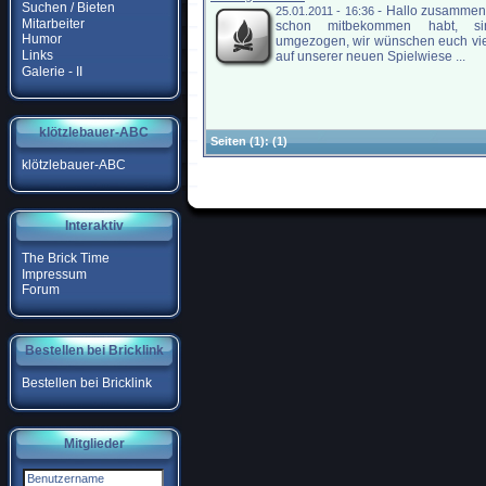
Suchen / Bieten
-
Hallo zusammen,
25.01.2011 - 16:36
Mitarbeiter
schon mitbekommen habt, si
Humor
umgezogen, wir wünschen euch vi
Links
auf unserer neuen Spielwiese ...
Galerie - II
klötzlebauer-ABC
Seiten
(1):
(1)
klötzlebauer-ABC
Interaktiv
The Brick Time
Impressum
Forum
Bestellen bei Bricklink
Bestellen bei Bricklink
Mitglieder