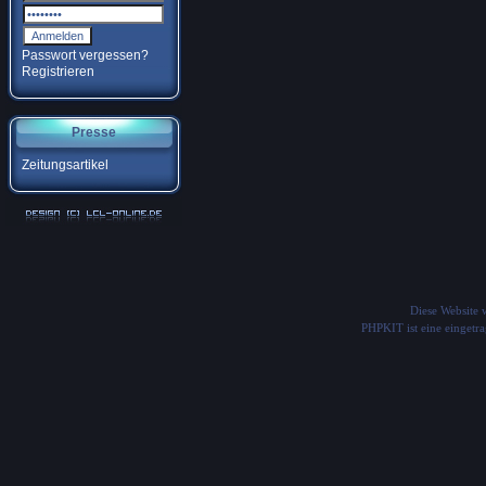
Passwort vergessen?
Registrieren
Presse
Zeitungsartikel
Diese Website
PHPKIT ist eine einget