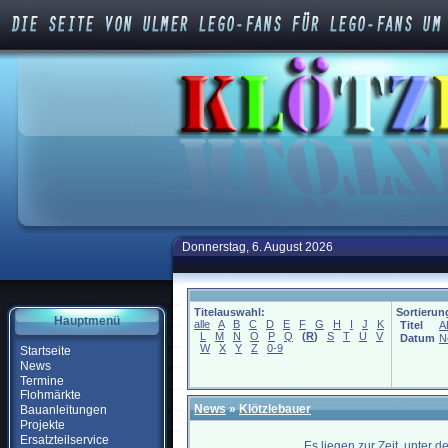
Donnerstag, 6. August 2026
Titelauswahl:
Sortierun
Hauptmenü
alle
A
B
C
D
E
F
G
H
I
J
K
Titel
A
L
M
N
O
P
Q
(
R
)
S
T
U
V
Datum
N
W
X
Y
Z
0-9
Startseite
News
Termine
Flohmärkte
News
»
Klötzlebauer
Bauanleitungen
Projekte
Ersatzteilservice
Es liegen zur Zeit, unter 