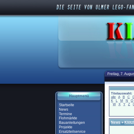
Freitag, 7. Augu
Titelauswahl:
Hauptmenü
alle
A
B
C
K
L
M
N
O
W
X
Y
Z
Startseite
News
Termine
Flohmärkte
News
»
Klötz
Bauanleitungen
Projekte
Ersatzteilservice