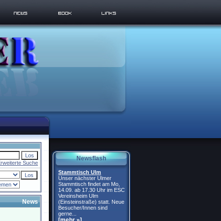
Newsflash
rweiterte Suche
Stammtisch Ulm
Unser nächster Ulmer
Stammtisch findet am Mo,
14.09. ab 17.30 Uhr im ESC
Vereinsheim Ulm
News
(Einsteinstraße) statt. Neue
Besucher/Innen sind
gerne...
[mehr »]