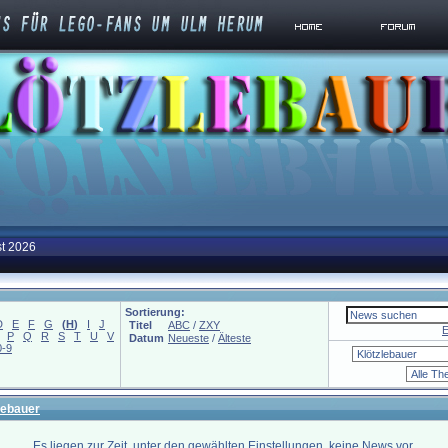
st 2026
Sortierung:
D
E
F
G
(
H
)
I
J
Titel
ABC
/
ZXY
E
P
Q
R
S
T
U
V
Datum
Neueste
/
Älteste
0-9
lebauer
Es liegen zur Zeit, unter den gewählten Einstellungen, keine News vor.