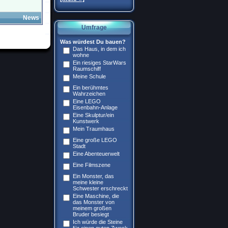
News
Umfrage
Was würdest Du bauen?
Das Haus, in dem ich
wohne
Ein riesiges StarWars
Raumschiff
Meine Schule
Ein berühmtes
Wahrzeichen
Eine LEGO
Eisenbahn-Anlage
Eine Skulptur/ein
Kunstwerk
Mein Traumhaus
Eine große LEGO
Stadt
Eine Abenteuerwelt
Eine Filmszene
Ein Monster, das
meine kleine
Schwester erschreckt
Eine Maschine, die
das Monster von
meinem großen
Bruder besiegt
Ich würde die Steine