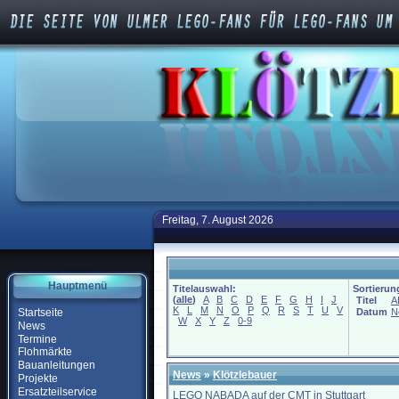
Freitag, 7. August 2026
Hauptmenü
Titelauswahl:
Sortierun
(
alle
)
A
B
C
D
E
F
G
H
I
J
Titel
A
K
L
M
N
O
P
Q
R
S
T
U
V
Startseite
Datum
N
W
X
Y
Z
0-9
News
Termine
Flohmärkte
Bauanleitungen
News
»
Klötzlebauer
Projekte
Ersatzteilservice
LEGO NABADA auf der CMT in Stuttgart