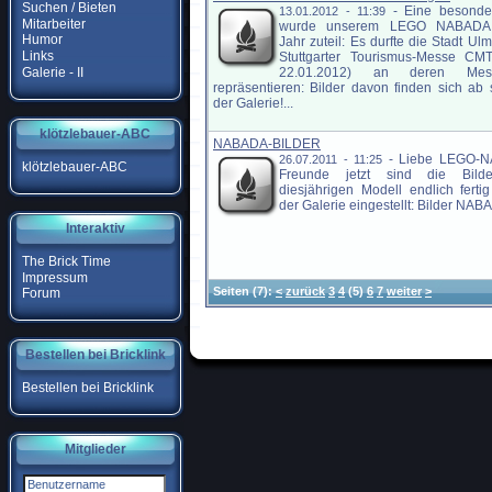
Suchen / Bieten
-
Eine besonde
13.01.2012 - 11:39
Mitarbeiter
wurde unserem LEGO NABADA 
Humor
Jahr zuteil: Es durfte die Stadt Ulm
Links
Stuttgarter Tourismus-Messe CMT
Galerie - II
22.01.2012) an deren Mess
repräsentieren: Bilder davon finden sich ab s
der Galerie!...
klötzlebauer-ABC
NABADA-BILDER
-
Liebe LEGO-
26.07.2011 - 11:25
klötzlebauer-ABC
Freunde jetzt sind die Bild
diesjährigen Modell endlich ferti
der Galerie eingestellt: Bilder NABA
Interaktiv
The Brick Time
Impressum
Seiten
(7):
<
zurück
3
4
(5)
6
7
weiter
>
Forum
Bestellen bei Bricklink
Bestellen bei Bricklink
Mitglieder