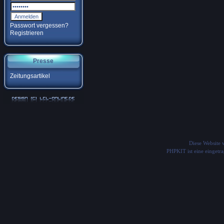
Passwort vergessen?
Registrieren
Presse
Zeitungsartikel
Diese Website
PHPKIT ist eine einget