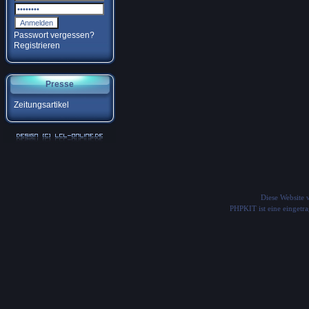
Passwort vergessen?
Registrieren
Presse
Zeitungsartikel
Diese Website
PHPKIT ist eine einget