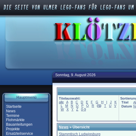
Sonntag, 9. August 2026
Hauptmenü
Titelauswahl:
Sortierun
alle
A
B
C
D
E
F
G
H
I
J
K
Titel
A
L
M
N
O
P
Q
R
(
S
)
T
U
V
Startseite
Datum
N
W
X
Y
Z
0-9
News
Termine
Flohmärkte
Bauanleitungen
News
» Übersicht
Projekte
Ersatzteilservice
Stammtisch Ludwigsburg