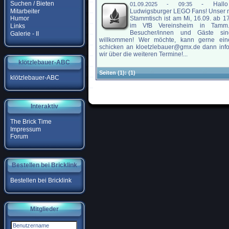
Suchen / Bieten
-
Hall
01.09.2025 - 09:35
Mitarbeiter
Ludwigsburger LEGO Fans! Unser 
Stammtisch ist am Mi, 16.09. ab 1
Humor
im VfB Vereinsheim in Tamm
Links
Besucher/innen und Gäste sin
Galerie - II
willkommen! Wer möchte, kann gerne ein
schicken an kloetzlebauer@gmx.de dann inf
wir über die weiteren Termine!...
klötzlebauer-ABC
Seiten
(1):
(1)
klötzlebauer-ABC
Interaktiv
The Brick Time
Impressum
Forum
Bestellen bei Bricklink
Bestellen bei Bricklink
Mitglieder