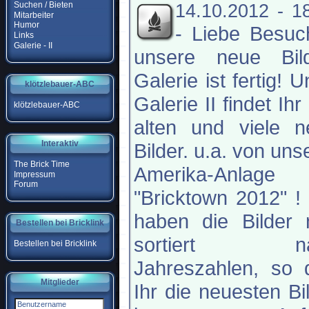
Suchen / Bieten
14.10.2012 - 1
Mitarbeiter
Humor
-
Liebe Besuc
Links
Galerie - II
unsere neue Bild
Galerie ist fertig! U
klötzlebauer-ABC
Galerie II findet Ihr 
klötzlebauer-ABC
alten und viele n
Interaktiv
Bilder. u.a. von uns
The Brick Time
Amerika-Anlage
Impressum
Forum
"Bricktown 2012" !
haben die Bilder 
Bestellen bei Bricklink
sortiert na
Bestellen bei Bricklink
Jahreszahlen, so 
Mitglieder
Ihr die neuesten Bi