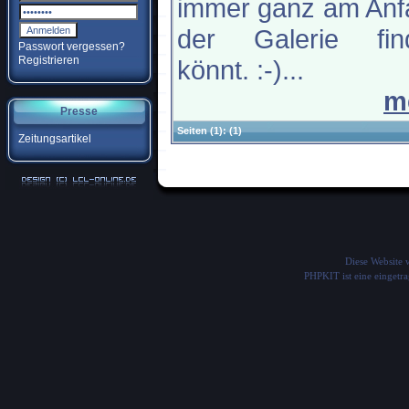
immer ganz am Anf
der Galerie fin
Passwort vergessen?
Registrieren
könnt. :-)...
m
Presse
Seiten
(1):
(1)
Zeitungsartikel
Diese Website
PHPKIT ist eine einget