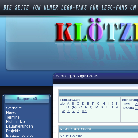
Samstag, 8. August 2026
Hauptmenü
Titelauswahl:
Sortierun
alle
A
B
C
D
E
F
G
H
I
J
K
Titel
A
L
M
(
N
)
O
P
Q
R
S
T
U
V
Startseite
Datum
N
W
X
Y
Z
0-9
News
Termine
Flohmärkte
Bauanleitungen
News
» Übersicht
Projekte
Ersatzteilservice
Neue Galerie