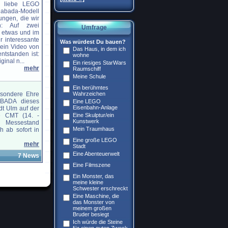
, liebe LEGO
 Nabada-Modell
rungen, die wir
n: Auf zwei
Umfrage
 etwas und im
r interessante
Was würdest Du bauen?
r ein Video von
Das Haus, in dem ich
ntstanden ist:
wohne
inal n...
Ein riesiges StarWars
mehr
Raumschiff
Meine Schule
Ein berühmtes
sondere Ehre
Wahrzeichen
BADA dieses
Eine LEGO
Eisenbahn-Anlage
adt Ulm auf der
se CMT (14. -
Eine Skulptur/ein
Kunstwerk
 Messestand
Mein Traumhaus
h ab sofort in
Eine große LEGO
mehr
Stadt
Eine Abenteuerwelt
7 News
Eine Filmszene
Ein Monster, das
meine kleine
Schwester erschreckt
Eine Maschine, die
das Monster von
meinem großen
Bruder besiegt
Ich würde die Steine