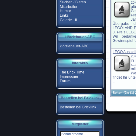
Suchen / Bieten
20
Mitarbeiter
gl
Ge
Humor
Pr
Links
Ja
Galerie - II
Übergabe d
LEGOLAND-Eint
3. Preis LEGO
Wir bedank
klötzlebauer-ABC
Gewinnspiel-U
klötzlebauer-ABC
LEGO Ausstel
20.
in
Interaktiv
sta
mi
The Brick Time
We
Impressum
findet Ihr unt
Forum
...
Seiten
(2):
(1)
Bestellen bei Bricklink
Bestellen bei Bricklink
Mitglieder