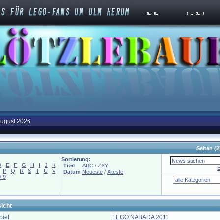
August 2026
Seiten
(2
Sortierung:
D
E
F
G
H
I
J
K
Titel
ABC
/
ZXY
E
P
Q
R
S
T
U
V
Datum
Neueste
/
Älteste
0-9
icht
iel
LEGO NABADA 2011