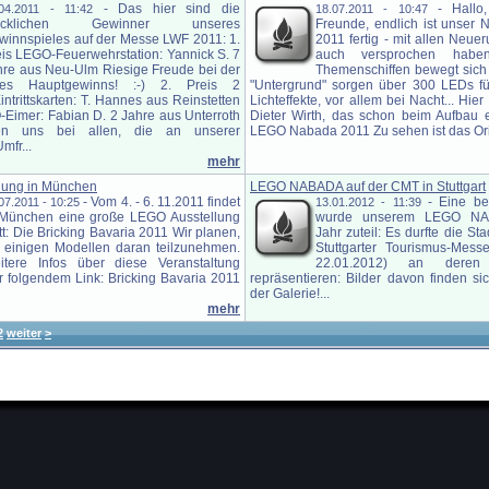
-
Das hier sind die
-
Hallo
.04.2011 - 11:42
18.07.2011 - 10:47
ücklichen Gewinner unseres
Freunde, endlich ist unser
winnspieles auf der Messe LWF 2011: 1.
2011 fertig - mit allen Neue
eis LEGO-Feuerwehrstation: Yannick S. 7
auch versprochen habe
hre aus Neu-Ulm Riesige Freude bei der
Themenschiffen bewegt sich
es Hauptgewinns! :-) 2. Preis 2
"Untergrund" sorgen über 300 LEDs fü
rittskarten: T. Hannes aus Reinstetten
Lichteffekte, vor allem bei Nacht... Hie
-Eimer: Fabian D. 2 Jahre aus Unterroth
Dieter Wirth, das schon beim Aufbau e
en uns bei allen, die an unserer
LEGO Nabada 2011 Zu sehen ist das Orig
mfr...
mehr
lung in München
LEGO NABADA auf der CMT in Stuttgart
-
Vom 4. - 6. 11.2011 findet
-
Eine be
07.2011 - 10:25
13.01.2012 - 11:39
 München eine große LEGO Ausstellung
wurde unserem LEGO NA
tt: Die Bricking Bavaria 2011 Wir planen,
Jahr zuteil: Es durfte die St
t einigen Modellen daran teilzunehmen.
Stuttgarter Tourismus-Mes
itere Infos über diese Veranstaltung
22.01.2012) an deren
er folgendem Link: Bricking Bavaria 2011
repräsentieren: Bilder davon finden sic
der Galerie!...
mehr
2
weiter
>