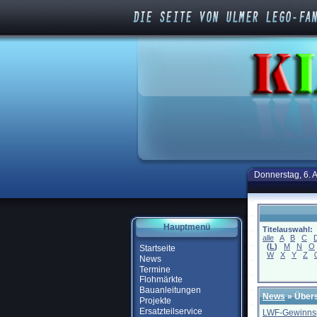
Donnerstag, 6. 
Hauptmenü
Titelauswahl:
alle
A
B
C
(
L
)
M
N
O
Startseite
W
X
Y
Z
News
Termine
Flohmärkte
Bauanleitungen
News
» Übers
Projekte
Ersatzteilservice
LWF-Gewinnsp