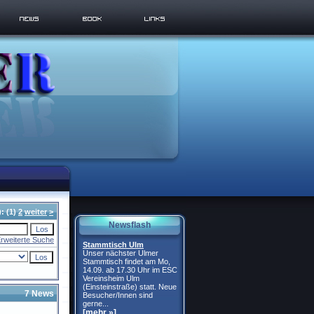
):
(1)
2
weiter
>
Newsflash
rweiterte Suche
Stammtisch Ulm
Unser nächster Ulmer
Stammtisch findet am Mo,
14.09. ab 17.30 Uhr im ESC
Vereinsheim Ulm
(Einsteinstraße) statt. Neue
7 News
Besucher/Innen sind
gerne...
[mehr »]