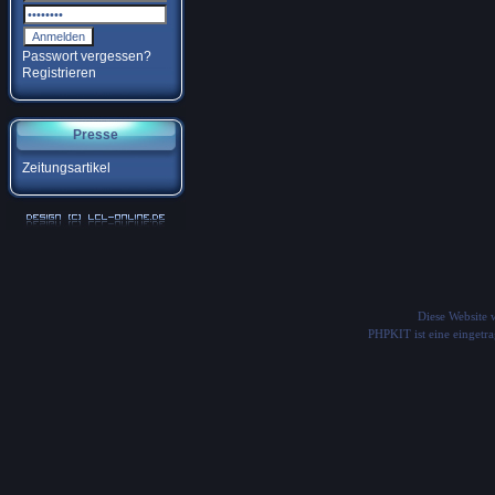
Passwort vergessen?
Registrieren
Presse
Zeitungsartikel
Diese Website
PHPKIT ist eine einget