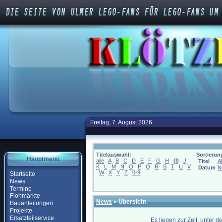
Freitag, 7. August 2026
Titelauswahl:
Sortierun
Hauptmenü
alle
A
B
C
D
E
F
G
H
(
I
)
J
Titel
A
K
L
M
N
O
P
Q
R
S
T
U
V
Datum
N
W
X
Y
Z
0-9
Startseite
News
Termine
Flohmärkte
News
» Übersicht
Bauanleitungen
Projekte
Ersatzteilservice
Es liegen zur Zeit, unter 